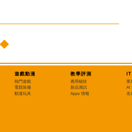
遊戲動漫
教學評測
I
熱門遊戲
應用秘技
業
電競裝備
新品測試
AI
動漫玩具
Apps 情報
名