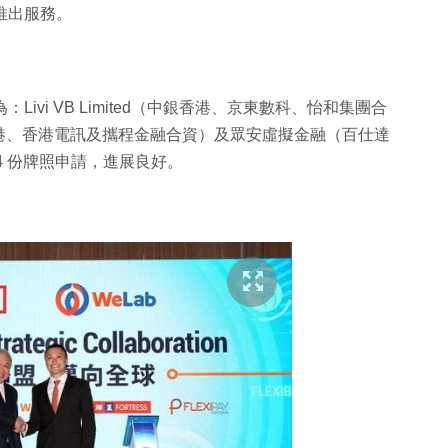
式推出服務。
Livi VB Limited（中銀香港、京東數科、怡和集團合
盈科、渣打香港、香港電訊及攜程金融合資）及眾安虛擬金融（百仕達
4 份牌照申請，進展良好。