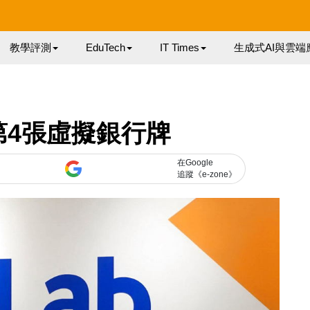
教學評測
EduTech
IT Times
生成式AI與雲端
獲第4張虛擬銀行牌
在Google
追蹤《e-zone》