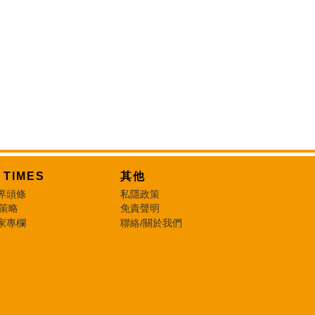
T TIMES
其他
界頭條
私隱政策
 策略
免責聲明
家專欄
聯絡/關於我們