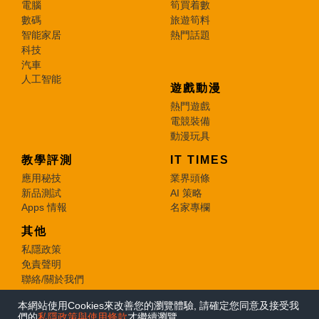
電腦
筍買着數
數碼
旅遊筍料
智能家居
熱門話題
科技
汽車
人工智能
遊戲動漫
熱門遊戲
電競裝備
動漫玩具
教學評測
IT TIMES
應用秘技
業界頭條
新品測試
AI 策略
Apps 情報
名家專欄
其他
私隱政策
免責聲明
聯絡/關於我們
本網站使用Cookies來改善您的瀏覽體驗, 請確定您同意及接受我
© 2026 e-zone. All Rights Reserved.
們的
私隱政策與使用條款
才繼續瀏覽。