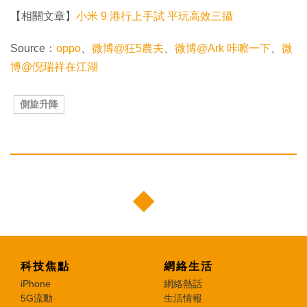
【相關文章】
小米 9 港行上手試 平玩高效三攝
Source：
oppo
、
微博@狂5農夫
、
微博@Ark 咔嚓一下
、
微
博@倪瑞祥在江湖
側旋升降
科技焦點
網絡生活
iPhone
網絡熱話
5G流動
生活情報