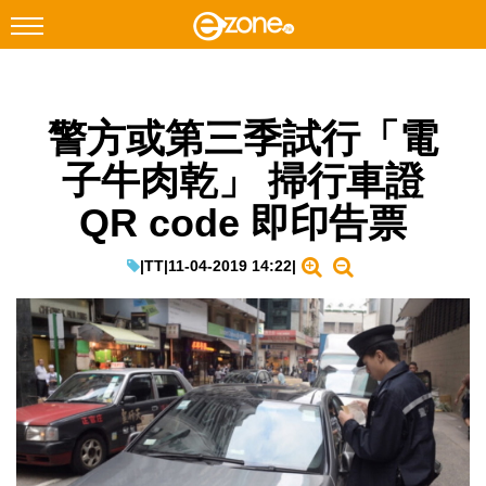
搜尋
警方或第三季試行「電
Facebook
Instagram
子牛肉乾」 掃行車證
科技焦點
QR code 即印告票
網絡生活
遊戲動漫
|
TT
|
11-04-2019 14:22
|
教學評測
EduTech
IT Times
生成式AI與雲端應用
Enterprise Digital Transformation