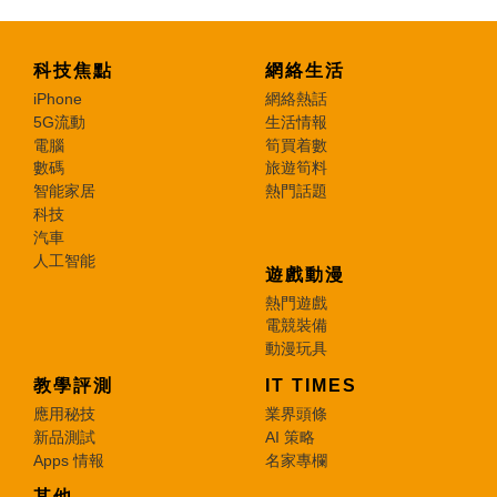
科技焦點
網絡生活
iPhone
網絡熱話
5G流動
生活情報
電腦
筍買着數
數碼
旅遊筍料
智能家居
熱門話題
科技
汽車
人工智能
遊戲動漫
熱門遊戲
電競裝備
動漫玩具
教學評測
IT TIMES
應用秘技
業界頭條
新品測試
AI 策略
Apps 情報
名家專欄
其他