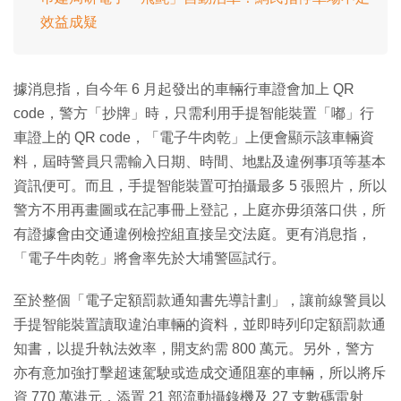
效益成疑
據消息指，自今年 6 月起發出的車輛行車證會加上 QR
code，警方「抄牌」時，只需利用手提智能裝置「嘟」行
車證上的 QR code，「電子牛肉乾」上便會顯示該車輛資
料，屆時警員只需輸入日期、時間、地點及違例事項等基本
資訊便可。而且，手提智能裝置可拍攝最多 5 張照片，所以
警方不用再畫圖或在記事冊上登記，上庭亦毋須落口供，所
有證據會由交通違例檢控組直接呈交法庭。更有消息指，
「電子牛肉乾」將會率先於大埔警區試行。
至於整個「電子定額罰款通知書先導計劃」，讓前線警員以
手提智能裝置讀取違泊車輛的資料，並即時列印定額罰款通
知書，以提升執法效率，開支約需 800 萬元。另外，警方
亦有意加強打擊超速駕駛或造成交通阻塞的車輛，所以將斥
資 770 萬港元，添置 21 部流動攝錄機及 27 支數碼雷射