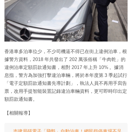
特集
香港車多泊車位少，不少司機逼不得已在街上違例泊車，根
據警方資料，2018 年共發出了 202 萬張俗稱「牛肉乾」的
違例泊車定額罰款通知書，相對 2017 年上升 10% 。據消
息指，警方為加強打擊違泊車輛，將於本年度第 3 季起試行
「電子定額罰款通知書先導計劃」，執法人員不再用手寫告
票，改用手提智能裝置記錄違泊車輛資料，更可即時印出定
額罰款通知書。
【相關報導】
巿建局研電子「飛氈」自動泊車！網民指停車場不足