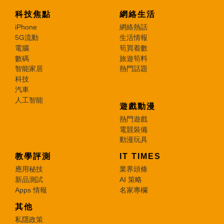
科技焦點
網絡生活
iPhone
網絡熱話
5G流動
生活情報
電腦
筍買着數
數碼
旅遊筍料
智能家居
熱門話題
科技
汽車
人工智能
遊戲動漫
熱門遊戲
電競裝備
動漫玩具
教學評測
IT TIMES
應用秘技
業界頭條
新品測試
AI 策略
Apps 情報
名家專欄
其他
私隱政策