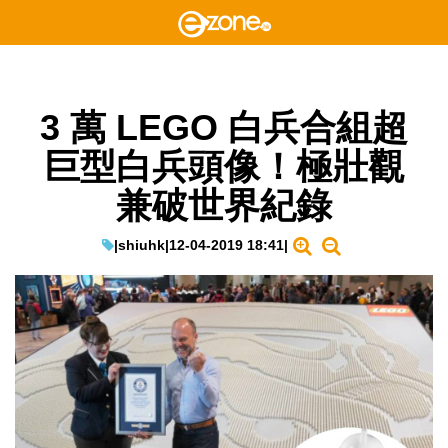
3 萬 LEGO 白兵合組超
巨型白兵頭像！極壯觀
兼破世界紀錄
|
shiuhk
|
12-04-2019 18:41
|