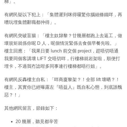
梯」。
有網民疑以下犯上：「集體遲到咪得囉驚你腦細條鐵咩，再
嘈玩埋集體辭職都仲得」。
有網民突破盲腸：「樓主奴隸黎？廿幾層都跑上去返工，做
壞規矩就係你呢 D 人，呢個情況緊係去食個早餐先啦。」
樓主回應：「我果日要 lunch 前交個 project，趕唔切唔通
我要同個客講壞 LIFT 交唔切咩，行樓梯就岩架啦，順便打
埋卡，不過我冇諗咁多同事連行樓梯都唔行姐」。
有網民反轟樓主自私：「咩商廈黎架？！全部 lift 壞晒？！
樓主，其實你已經曝露左『唔益人』既自私心態，到底誰醜
惡？！」
其他網民留言，節錄如下：
20 幾層，聽見都辛苦