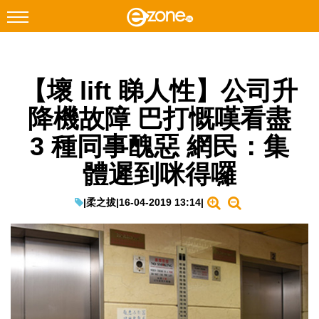
搜尋
【壞 lift 睇人性】公司升
Facebook
Instagram
降機故障 巴打慨嘆看盡
科技焦點
3 種同事醜惡 網民：集
網絡生活
體遲到咪得囉
遊戲動漫
教學評測
|
柔之拔
|
16-04-2019 13:14
|
EduTech
IT Times
生成式AI與雲端應用
Enterprise Digital Transformation