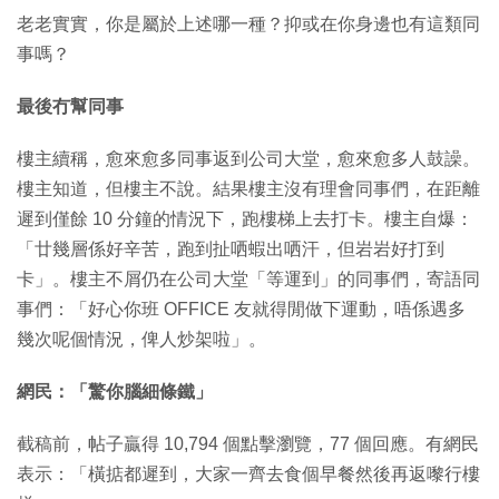
老老實實，你是屬於上述哪一種？抑或在你身邊也有這類同
事嗎？
最後冇幫同事
樓主續稱，愈來愈多同事返到公司大堂，愈來愈多人鼓譟。
樓主知道，但樓主不說。結果樓主沒有理會同事們，在距離
遲到僅餘 10 分鐘的情況下，跑樓梯上去打卡。樓主自爆：
「廿幾層係好辛苦，跑到扯哂蝦出哂汗，但岩岩好打到
卡」。樓主不屑仍在公司大堂「等運到」的同事們，寄語同
事們：「好心你班 OFFICE 友就得閒做下運動，唔係遇多
幾次呢個情況，俾人炒架啦」。
網民：「驚你腦細條鐵」
截稿前，帖子贏得 10,794 個點擊瀏覽，77 個回應。有網民
表示：「橫掂都遲到，大家一齊去食個早餐然後再返嚟行樓