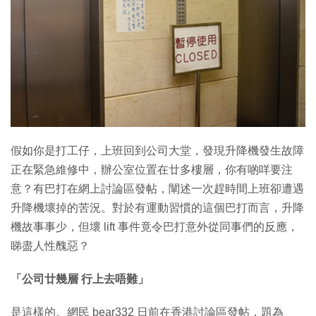
特集
假如你是打工仔，上班回到公司大堂，發現升降機發生故障
正在緊急維修中，辦公室位置在廿多樓層，你有啲咩要注
意？有巴打在網上討論區發帖，闡述一次趕時間上班卻遭遇
升降機壞掉的苦況。對於有運動習慣的這個巴打而言，升降
機故事事少，但壞 lift 事件竟令巴打意外從同事們的反應，
睇盡人性醜惡？
「公司廿幾層 行上去唔難」
是這樣的。網民 bear332 日前在香港討論區發帖，題為