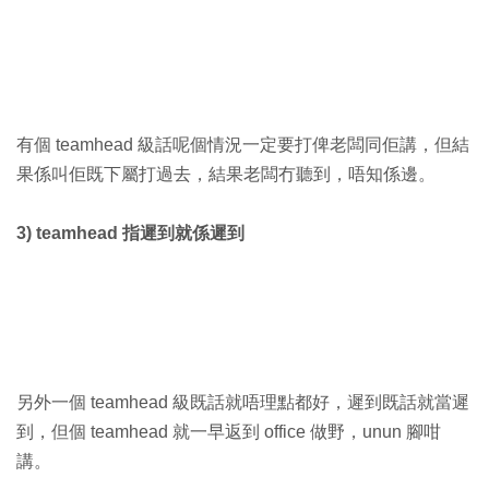
有個 teamhead 級話呢個情況一定要打俾老闆同佢講，但結
果係叫佢既下屬打過去，結果老闆冇聽到，唔知係邊。
3) teamhead 指遲到就係遲到
另外一個 teamhead 級既話就唔理點都好，遲到既話就當遲
到，但個 teamhead 就一早返到 office 做野，unun 腳咁
講。