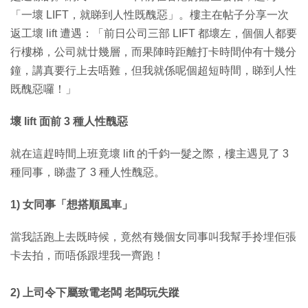
「一壞 LIFT，就睇到人性既醜惡」。樓主在帖子分享一次
返工壞 lift 遭遇：「前日公司三部 LIFT 都壞左，個個人都要
行樓梯，公司就廿幾層，而果陣時距離打卡時間仲有十幾分
鐘，講真要行上去唔難，但我就係呢個超短時間，睇到人性
既醜惡囉！」
壞 lift 面前 3 種人性醜惡
就在這趕時間上班竟壞 lift 的千鈞一髮之際，樓主遇見了 3
種同事，睇盡了 3 種人性醜惡。
1) 女同事「想搭順風車」
當我話跑上去既時候，竟然有幾個女同事叫我幫手拎埋佢張
卡去拍，而唔係跟埋我一齊跑！
2) 上司令下屬致電老闆 老闆玩失蹤