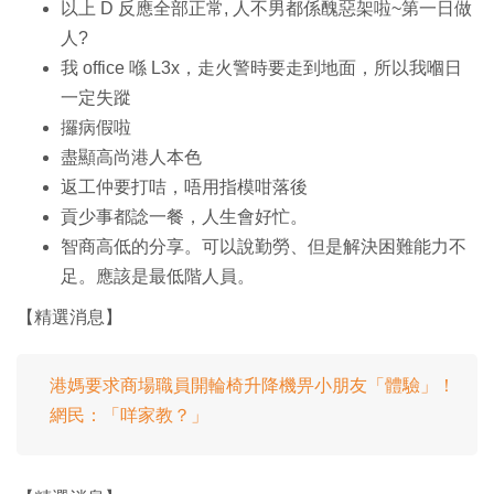
以上 D 反應全部正常, 人不男都係醜惡架啦~第一日做
人?
我 office 喺 L3x，走火警時要走到地面，所以我嗰日
一定失蹤
攞病假啦
盡顯高尚港人本色
返工仲要打咭，唔用指模咁落後
貢少事都諗一餐，人生會好忙。
智商高低的分享。可以說勤勞、但是解決困難能力不
足。應該是最低階人員。
【精選消息】
港媽要求商場職員開輪椅升降機畀小朋友「體驗」！
網民：「咩家教？」