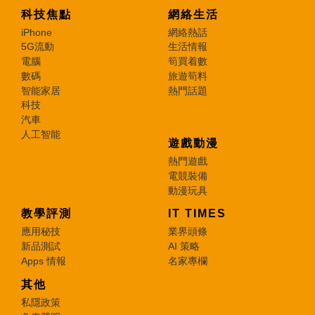
科技焦點
網絡生活
iPhone
網絡熱話
5G流動
生活情報
電腦
筍買着數
數碼
旅遊筍料
智能家居
熱門話題
科技
汽車
人工智能
遊戲動漫
熱門遊戲
電競裝備
動漫玩具
教學評測
IT TIMES
應用秘技
業界頭條
新品測試
AI 策略
Apps 情報
名家專欄
其他
私隱政策