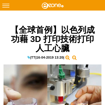
搜尋
【全球首例】以色列成
Facebook
Instagram
功藉 3D 打印技術打印
科技焦點
人工心臟
網絡生活
遊戲動漫
|
TT
|
16-04-2019 13:20
|
教學評測
EduTech
IT Times
生成式AI與雲端應用
Enterprise Digital Transformation