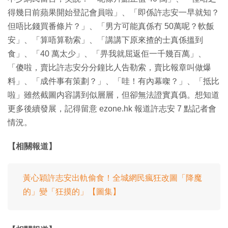
得幾日前蘋果開始登記會員啦」、「即係許志安一早就知？
但唔比錢買番條片？」、「男方可能真係冇 50萬呢？軟飯
安」、「算唔算勒索」、「講講下原來揸的士真係搵到
食」、「40 萬太少」、「畀我就屈返佢一千幾百萬」、
「傻啦，賣比許志安分分鐘比人告勒索，賣比報章叫做爆
料」、「成件事有策劃？」、「哇！有內幕㗎？」、「抵比
啦」雖然截圖内容講到似層層，但卻無法證實真僞。想知道
更多後續發展，記得留意 ezone.hk 報道許志安 7 點記者會
情況。
【相關報道】
黃心穎許志安出軌偷食！全城網民瘋狂改圖「降魔
的」變「狂摸的」【圖集】