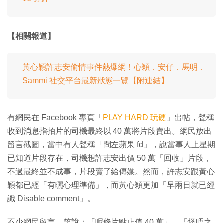
【相關報道】
黃心穎許志安偷情事件熱爆網！心穎．安仔．馬明．
Sammi 社交平台最新狀態一覽【附連結】
有網民在 Facebook 專頁「
PLAY HARD 玩硬
」出帖，聲稱
收到消息指拍片的司機最終以 40 萬將片段賣出。網民放出
留言截圖，當中有人聲稱「問左蘋果 fd」，說當事人上星期
已知道片段存在，司機想許志安出價 50 萬「回收」片段，
不過最終並不成事，片段賣了給傳媒。然而，許志安跟黃心
穎都已經「有曬心理準備」，而黃心穎更加「早兩日就已經
識 Disable comment」。
不少網民留言，笑說：「呢條片點止值 40 萬」、「怪唔之