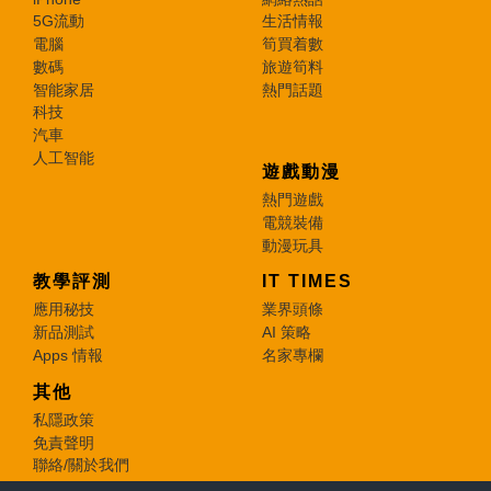
5G流動
生活情報
電腦
筍買着數
數碼
旅遊筍料
智能家居
熱門話題
科技
汽車
人工智能
遊戲動漫
熱門遊戲
電競裝備
動漫玩具
教學評測
IT TIMES
應用秘技
業界頭條
新品測試
AI 策略
Apps 情報
名家專欄
其他
私隱政策
免責聲明
聯絡/關於我們