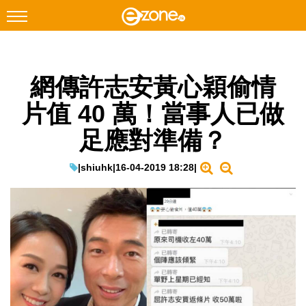
搜尋
網傳許志安黃心穎偷情
Facebook
Instagram
片值 40 萬！當事人已做
科技焦點
足應對準備？
網絡生活
遊戲動漫
|
shiuhk
|
16-04-2019 18:28
|
教學評測
EduTech
IT Times
生成式AI與雲端應用
Enterprise Digital Transformation