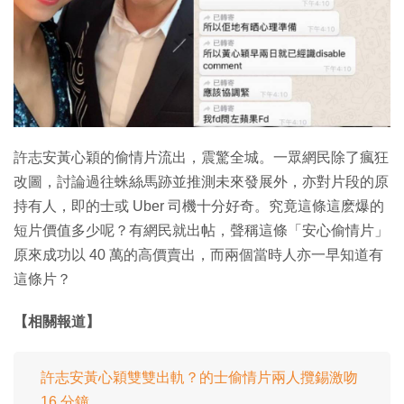
特集
許志安黃心穎的偷情片流出，震驚全城。一眾網民除了瘋狂
改圖，討論過往蛛絲馬跡並推測未來發展外，亦對片段的原
持有人，即的士或 Uber 司機十分好奇。究竟這條這麽爆的
短片價值多少呢？有網民就出帖，聲稱這條「安心偷情片」
原來成功以 40 萬的高價賣出，而兩個當時人亦一早知道有
這條片？
【相關報道】
許志安黃心穎雙雙出軌？的士偷情片兩人攬錫激吻
16 分鐘