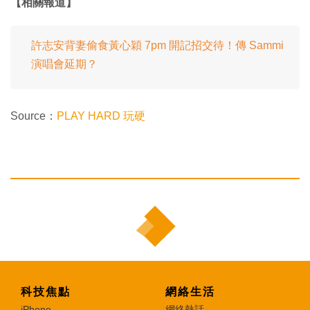
【相關報道】
許志安背妻偷食黃心穎 7pm 開記招交待！傳 Sammi
演唱會延期？
Source：
PLAY HARD 玩硬
科技焦點
網絡生活
iPhone
網絡熱話