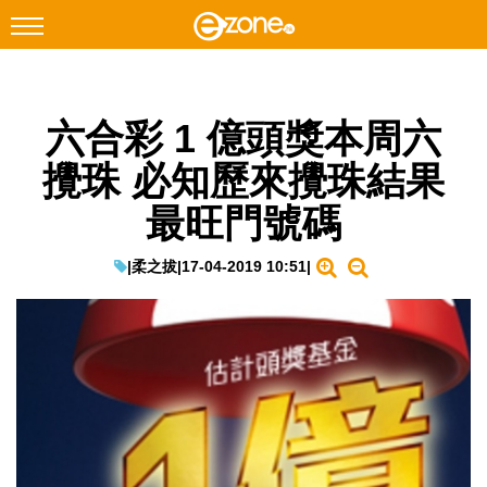
搜尋
六合彩 1 億頭獎本周六
Facebook
Instagram
攪珠 必知歷來攪珠結果
科技焦點
最旺門號碼
網絡生活
遊戲動漫
|
柔之拔
|
17-04-2019 10:51
|
教學評測
EduTech
IT Times
生成式AI與雲端應用
Enterprise Digital Transformation