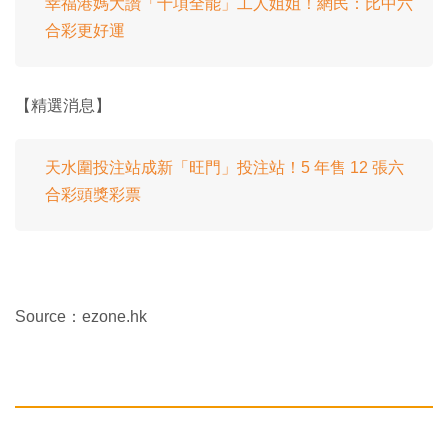
幸福港媽大讚「十項全能」工人姐姐！網民：比中六
合彩更好運
【精選消息】
天水圍投注站成新「旺門」投注站！5 年售 12 張六
合彩頭獎彩票
Source：ezone.hk