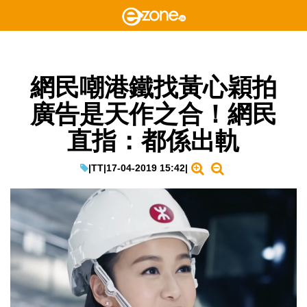
網民嘲港鐵找黃心穎拍
廣告是天作之合！網民
直指：都係出軌
|
TT
|
17-04-2019 15:42
|