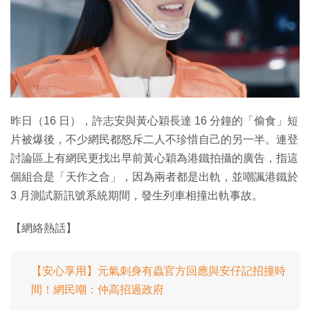
昨日（16 日），許志安與黃心穎長達 16 分鐘的「偷食」短
片被爆後，不少網民都怒斥二人不珍惜自己的另一半。連登
討論區上有網民更找出早前黃心穎為港鐵拍攝的廣告，指這
個組合是「天作之合」，因為兩者都是出軌，並嘲諷港鐵於
3 月測試新訊號系統期間，發生列車相撞出軌事故。
【網絡熱話】
【安心享用】元氣刺身有蟲官方回應與安仔記招撞時
間！網民嘲：仲高招過政府