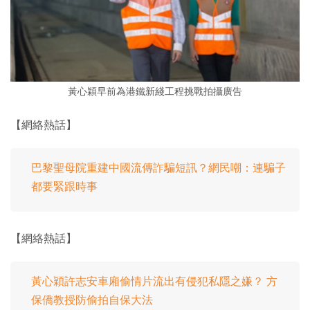
黃心穎早前為港鐵新綫工程挑戰拍攝廣告
【網絡熱話】
巴黎聖母院重建中國流傳詐騙短訊？網民嘲：連騙子
都要緊跟時事
【網絡熱話】
黃心穎許志安車廂偷情片流出有侵犯私隱之嫌？ 方
保僑教授防偷拍自保大法