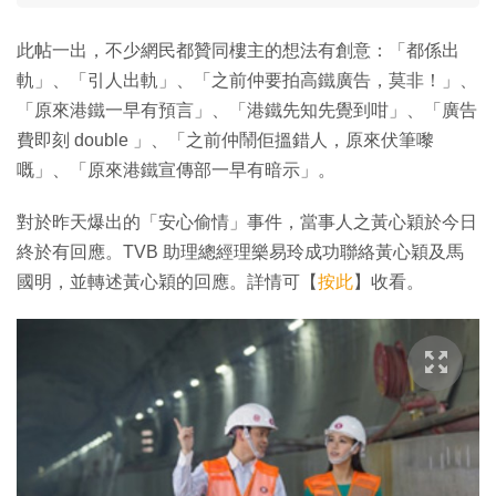
此帖一出，不少網民都贊同樓主的想法有創意：「都係出
軌」、「引人出軌」、「之前仲要拍高鐵廣告，莫非！」、
「原來港鐵一早有預言」、「港鐵先知先覺到咁」、「廣告
費即刻 double 」、「之前仲鬧佢搵錯人，原來伏筆嚟
嘅」、「原來港鐵宣傳部一早有暗示」。
對於昨天爆出的「安心偷情」事件，當事人之黃心穎於今日
終於有回應。TVB 助理總經理樂易玲成功聯絡黃心穎及馬
國明，並轉述黃心穎的回應。詳情可【
按此
】收看。