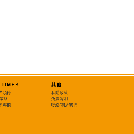
T TIMES
其他
界頭條
私隱政策
 策略
免責聲明
家專欄
聯絡/關於我們