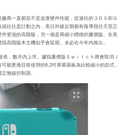
。
然廠商一直都並不是追逐硬件性能，從過往的３ＤＳ和Ｇ
版就往往是計劃之內，美日外媒近期都有報導指任天堂正
是硬件更強的高階版，另一個是再縮小體積的廉價版。在美
就指高階版本主機似乎會延期，未必在今年內推出。
９發表，數月內上市。據指廉價版Ｓｗｉｔｃｈ將會取消Ｊ
可能更換目前使用的6.2吋屏幕面板為比較細小的款式，
獨立無線控制器。