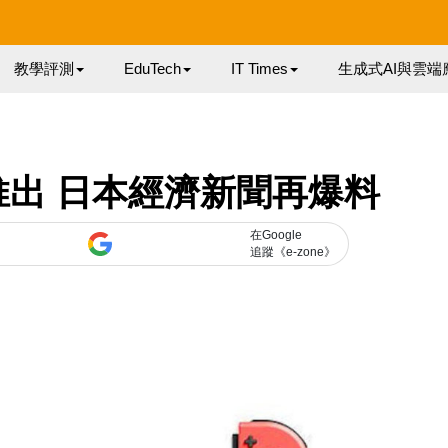
教學評測
EduTech
IT Times
生成式AI與雲端
批推出 日本經濟新聞再爆料
在Google
追蹤《e-zone》