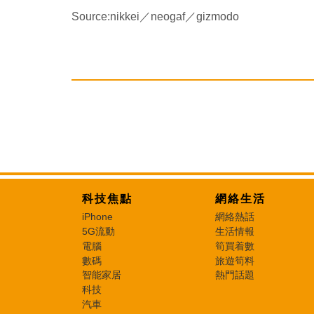
Source:nikkei／neogaf／gizmodo
科技焦點
網絡生活
iPhone
網絡熱話
5G流動
生活情報
電腦
筍買着數
數碼
旅遊筍料
智能家居
熱門話題
科技
汽車