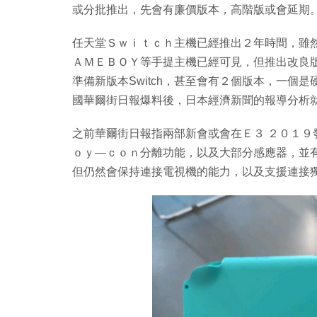
或分批推出，先會有廉價版本，高階版或會延期
任天堂Ｓｗｉｔｃｈ主機已經推出２年時間，雖
ＡＭＥＢＯＹ等手提主機已經可見，但推出改良
準備新版本Switch，甚至會有２個版本，一個
國華爾街日報爆料後，日本經濟新聞的報導分析
之前華爾街日報指兩部新會或會在Ｅ３ ２０１
ｏｙ—ｃｏｎ分離功能，以及大部分感應器，並有
但仍然會保持連接電視機的能力，以及支援連接