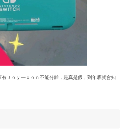
原有Ｊｏｙ—ｃｏｎ不能分離，是真是假，到年底就會知