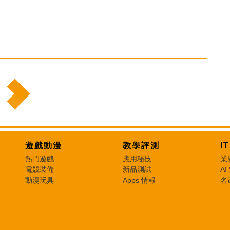
遊戲動漫
教學評測
I
熱門遊戲
應用秘技
業
電競裝備
新品測試
AI
動漫玩具
Apps 情報
名