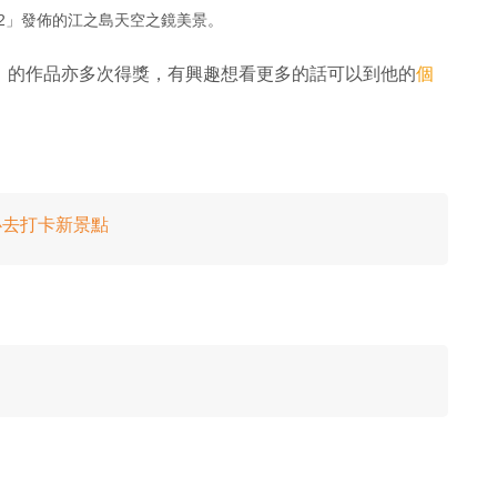
882」發佈的江之島天空之鏡美景。
」的作品亦多次得獎，有興趣想看更多的話可以到他的
個
景！必去打卡新景點