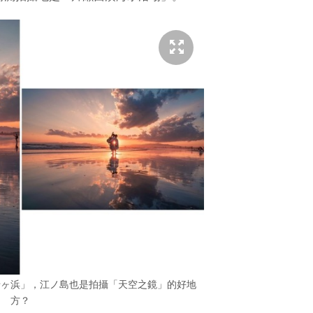
母ヶ浜」，江ノ島也是拍攝「天空之鏡」的好地
方？