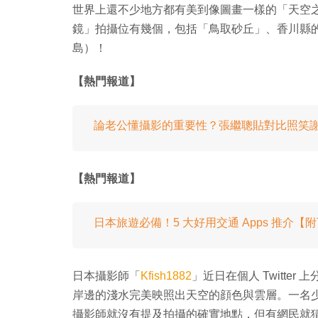
世界上還不少地方都有美到像圖畫一樣的「天空
鏡」拍攝位有幾個，包括「鳥取砂丘」、香川縣
島）！
【熱門報道】
論老公懂攝影的重要性？張繼聰貼對比照笑
【熱門報道】
日本旅遊必備！5 大好用交通 Apps 推介【
日本攝影師「
Kfish1882
」近日在個人 Twitt
岸邊的淺水完美映照出天空的顔色與雲層。一名
攝影師就沒有提及拍攝的確實地點，但有網民就