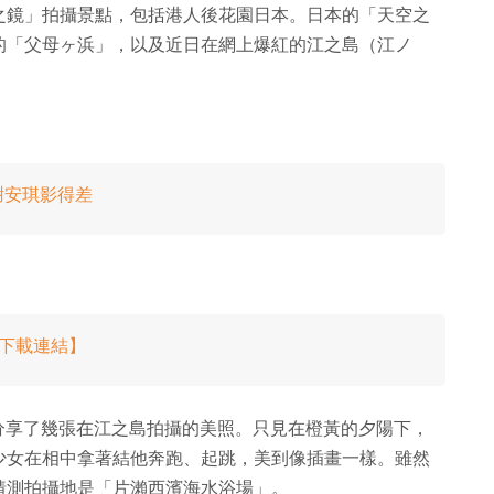
之鏡」拍攝景點，包括港人後花園日本。日本的「天空之
的「父母ヶ浜」，以及近日在網上爆紅的江之島（江ノ
謝安琪影得差
附下載連結】
er 上分享了幾張在江之島拍攝的美照。只見在橙黃的夕陽下，
少女在相中拿著結他奔跑、起跳，美到像插畫一樣。雖然
猜測拍攝地是「片瀨西濱海水浴場」。