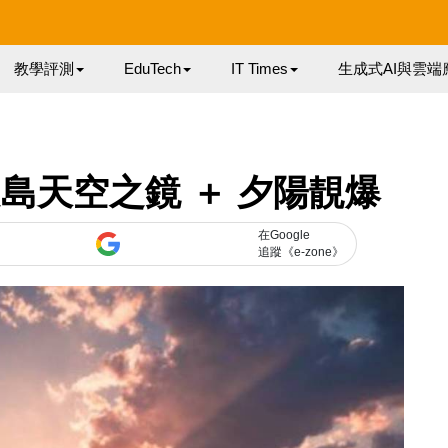
教學評測
EduTech
IT Times
生成式AI與雲端
島天空之鏡 ＋ 夕陽靚爆
在Google
追蹤《e-zone》