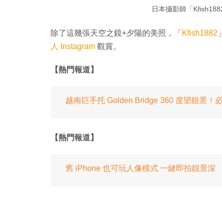
日本攝影師「Kfish1
除了這幾張天空之鏡+夕陽的美照，「
Kfish1882
人 Instagram
觀賞。
【熱門報道】
越南巨手托 Golden Bridge 360 度望靚
【熱門報道】
舊 iPhone 也可玩人像模式 一鍵即拍靚景深