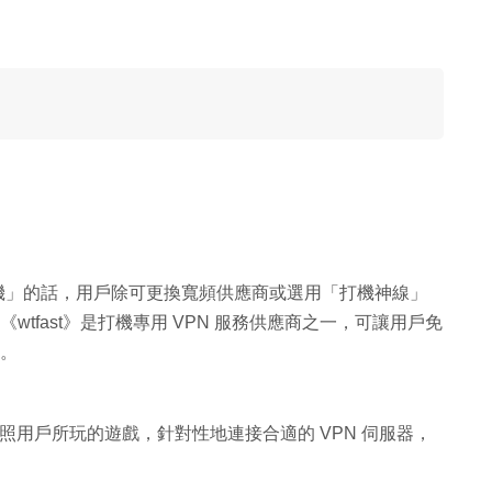
 機」的話，用戶除可更換寬頻供應商或選用「打機神線」
wtfast》是打機專用 VPN 服務供應商之一，可讓用戶免
務。
按照用戶所玩的遊戲，針對性地連接合適的 VPN 伺服器，