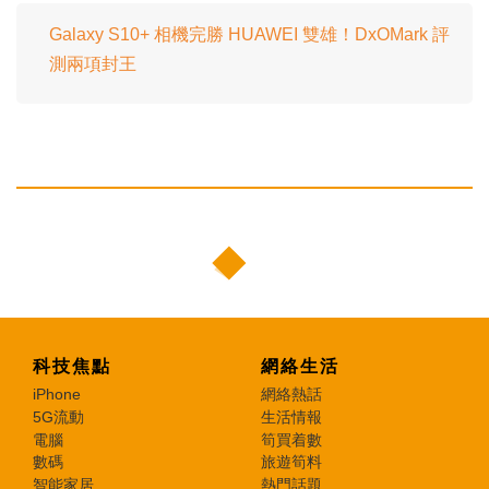
Galaxy S10+ 相機完勝 HUAWEI 雙雄！DxOMark 評
測兩項封王
科技焦點
網絡生活
iPhone
網絡熱話
5G流動
生活情報
電腦
筍買着數
數碼
旅遊筍料
智能家居
熱門話題