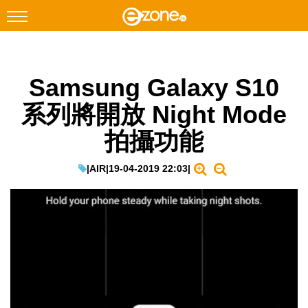
搜尋
Samsung Galaxy S10
Facebook
Instagram
系列將開放 Night Mode
科技焦點
拍攝功能
網絡生活
遊戲動漫
|
AIR
|
19-04-2019 22:03
|
教學評測
EduTech
IT Times
生成式AI與雲端應用
Enterprise Digital Transformation