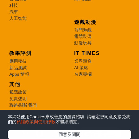
科技
汽車
人工智能
遊戲動漫
熱門遊戲
電競裝備
動漫玩具
教學評測
IT TIMES
應用秘技
業界頭條
新品測試
AI 策略
Apps 情報
名家專欄
其他
私隱政策
免責聲明
聯絡/關於我們
本網站使用Cookies來改善您的瀏覽體驗, 請確定您同意及接受我
© 2026 e-zone. All Rights Reserved.
們的
私隱政策與使用條款
才繼續瀏覽。
在Google
同意及關閉
追蹤《e-zone》