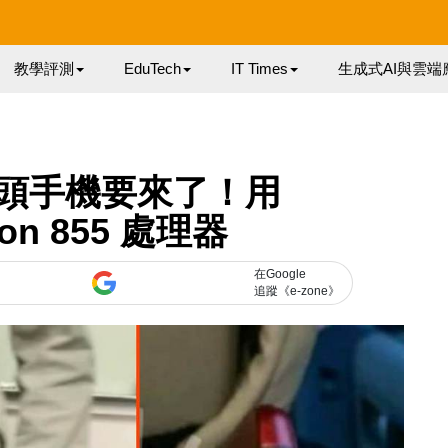
教學評測
EduTech
IT Times
生成式AI與雲端
頭手機要來了！用
gon 855 處理器
在Google
追蹤《e-zone》