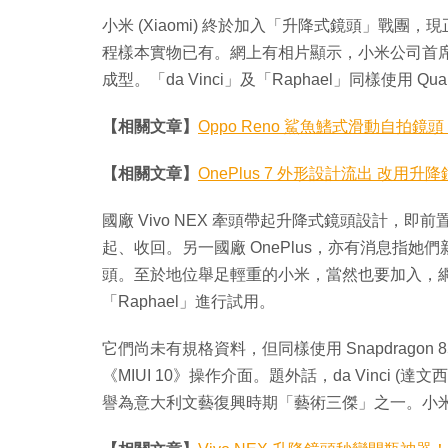
小米 (Xiaomi) 終於加入「升降式鏡頭」戰團，現正
程樣本實物已有。網上有相片顯示，小米公司首席
成型。「da Vinci」及「Raphael」同樣使用 Qu
【相關文章】
Oppo Reno 鯊魚鰭式滑動自拍鏡頭
【相關文章】
OnePlus 7 外形設計流出 改用
國廠 Vivo NEX 牽頭帶起升降式鏡頭設計，
起、收回。另一國廠 OnePlus，亦有消息指她們新機 O
頭。至於地位舉足輕重的小米，當然也要加入，網上
「Raphael」進行試用。
它們尚未有規格資料，但同樣使用 Snapdrago
《MIUI 10》操作介面。題外話，da Vinci (達
譽為意大利文藝復興時期「藝術三傑」之一。小