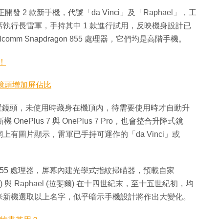
開發 2 款新手機，代號「da Vinci」及「Raphael」，工
執行長雷軍，手持其中 1 款進行試用，反映機身設計已
alcomm Snapdragon 855 處理器，它們均是高階手機。
！
升降鏡頭增加屏佔比
即前置鏡頭，未使用時藏身在機頂內，待需要使用時才自動升
nePlus 7 與 OnePlus 7 Pro，也會整合升降式鏡
有圖片顯示，雷軍已手持可運作的「da Vinci」或
n 855 處理器，屏幕內建光學式指紋掃瞄器，預載自家
文西) 與 Raphael (拉斐爾) 在十四世紀末，至十五世紀初，均
米新機選取以上名字，似乎暗示手機設計將作出大變化。