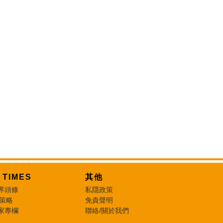
T TIMES
其他
界頭條
私隱政策
 策略
免責聲明
家專欄
聯絡/關於我們