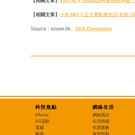
【相關文章】
Vivo NEX 升降鏡頭秒變開瓶神
【相關文章】
小米 MIX 3 五大賣點搶先試 首部 1
Source：ezone.hk、
XDA-Developers
科技焦點
網絡生活
iPhone
網絡熱話
5G流動
生活情報
電腦
筍買着數
數碼
旅遊筍料