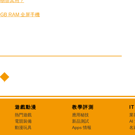
器！物盡其用？
0GB RAM 全屏手機
遊戲動漫
教學評測
I
熱門遊戲
應用秘技
業
電競裝備
新品測試
AI
動漫玩具
Apps 情報
名