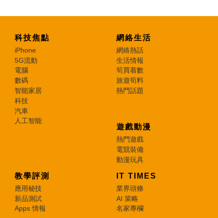
科技焦點
網絡生活
iPhone
網絡熱話
5G流動
生活情報
電腦
筍買着數
數碼
旅遊筍料
智能家居
熱門話題
科技
汽車
人工智能
遊戲動漫
熱門遊戲
電競裝備
動漫玩具
教學評測
IT TIMES
應用秘技
業界頭條
新品測試
AI 策略
Apps 情報
名家專欄