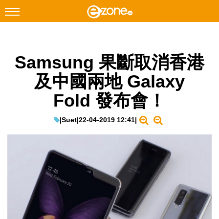
搜尋
Samsung 果斷取消香港
Facebook
Instagram
及中國兩地 Galaxy
科技焦點
Fold 發布會！
網絡生活
遊戲動漫
|
Suet
|
22-04-2019 12:41
|
教學評測
EduTech
IT Times
生成式AI與雲端應用
Enterprise Digital Transformation