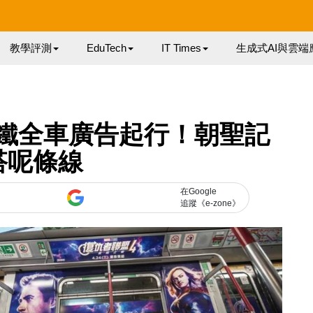
教學評測
EduTech
IT Times
生成式AI與雲端
港鐵全車廣告起行！朝聖記
搭呢條線
在Google
追蹤《e-zone》