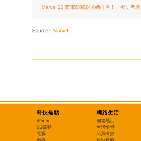
Marvel 21 套電影精彩度總排名！「復仇
Source：
Marvel
科技焦點
網絡生活
iPhone
網絡熱話
5G流動
生活情報
電腦
筍買着數
數碼
旅遊筍料