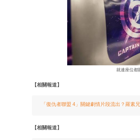
就連座位都
【相關報道】
「復仇者聯盟 4」關鍵劇情片段流出？羅素
【相關報道】