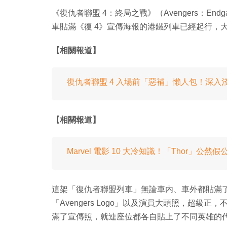
《復仇者聯盟 4：終局之戰》（Avengers：E
車貼滿《復 4》宣傳海報的港鐵列車已經起行，
【相關報道】
復仇者聯盟 4 入場前「惡補」懶人包！深入淺
【相關報道】
Marvel 電影 10 大冷知識！「Thor」公然
這架「復仇者聯盟列車」無論車内、車外都貼滿
「Avengers Logo」以及演員大頭照，超
滿了宣傳照，就連座位都各自貼上了不同英雄的