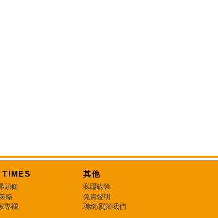
T TIMES
其他
界頭條
私隱政策
 策略
免責聲明
家專欄
聯絡/關於我們