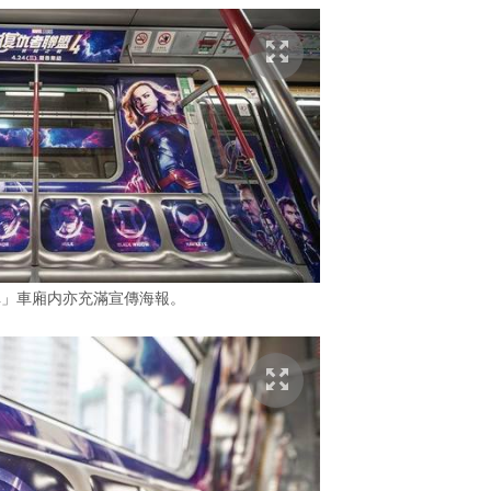
車」車廂内亦充滿宣傳海報。