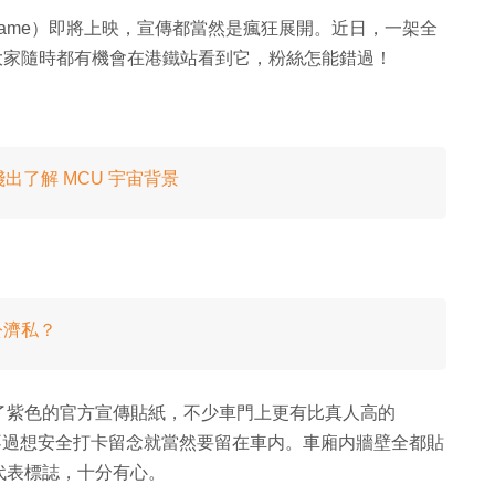
ndgame）即將上映，宣傳都當然是瘋狂展開。近日，一架全
大家隨時都有機會在港鐵站看到它，粉絲怎能錯過！
出了解 MCU 宇宙背景
假公濟私？
了紫色的官方宣傳貼紙，不少車門上更有比真人高的
級正，不過想安全打卡留念就當然要留在車内。車廂内牆壁全都貼
代表標誌，十分有心。