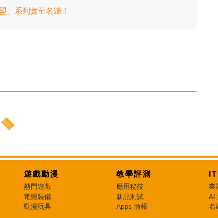
者聯盟」系列實至名歸！
遊戲動漫
教學評測
I
熱門遊戲
應用秘技
業
電競裝備
新品測試
AI
動漫玩具
Apps 情報
名