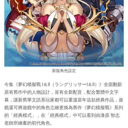
新版角色設定
今集《夢幻模擬戰 I＆II（ラングリッサーI＆II）》全面翻新
原有舊作中的人物設計，並有全新配音，配合繁體中文字
幕，讓新舊華文誥系玩家都可以重溫當年這款經典作品，遊
戲還可將遊戲中的角色立繪更換為舊作《夢幻模擬戰》系列
的「經典模式」，在「經典模式」中可以看到由漆原 智志
老師所繪畫的初代角色。