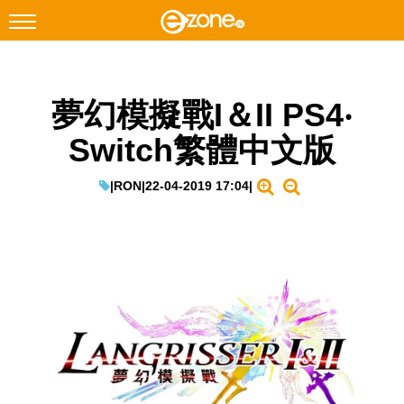
搜尋
夢幻模擬戰I＆II PS4‧
Facebook
Instagram
Switch繁體中文版
科技焦點
網絡生活
|
RON
|
22-04-2019 17:04
|
遊戲動漫
教學評測
EduTech
IT Times
生成式AI與雲端應用
Enterprise Digital Transformation