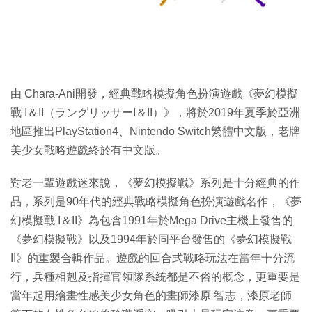
特集
由 Chara-Ani開發，經典戰略模擬角色扮演遊戲《夢幻模擬
戰 I＆II（ラングリッサーI＆II）》，將於2019年夏季於亞洲
地區推出PlayStation4、Nintendo Switch繁體中文版，老牌
美少女戰略遊戲終於有中文版。
對老一輩遊戲迷來說，《夢幻模擬戰》系列是十分經典的作
品，系列是90年代的經典戰略模擬角色扮演遊戲名作，《夢
幻模擬戰 I＆II》為包含1991年於Mega Drive主機上發售的
《夢幻模擬戰》以及1994年於同平台發售的《夢幻模擬戰
II》的重製合輯作品。遊戲的回合式戰略玩法在當年十分流
行，兵種相剋及指揮官領隊系統都是不俗的概念，更重要是
當年起用繪畫性感美少女角色的畫師漆原 智志，漆原老師