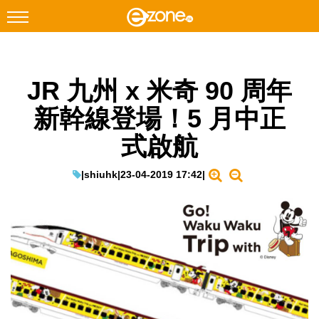
搜尋
JR 九州 x 米奇 90 周年
Facebook
Instagram
新幹線登場！5 月中正
科技焦點
式啟航
網絡生活
遊戲動漫
|
shiuhk
|
23-04-2019 17:42
|
教學評測
EduTech
IT Times
生成式AI與雲端應用
Enterprise Digital Transformation