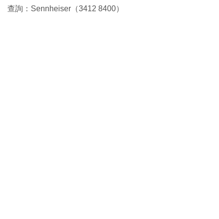
查詢：Sennheiser（3412 8400）