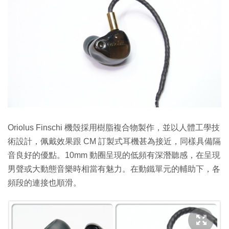
Oriolus Finschi 機殼採用樹脂複合物製作，並以人體工學技
術設計，佩戴效果跟 CM 訂製式耳機甚為接近，同樣具備隔
音良好的優點。10mm 動圈呈現的低頻有深潛聽感，在呈現
男聲或大動態音樂時相當有魅力。在動鐵單元的輔助下，各
頻段的連接也順滑。