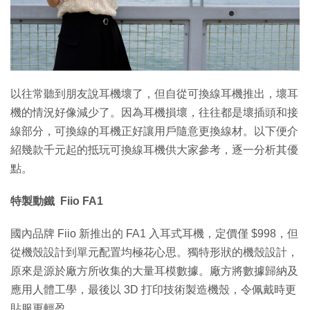
特集
以往常聽到朋友說耳機壞了，但自從可換線耳機推出，壞耳
機的情況好像減少了。因為耳機損壞，往往都是壞插頭和接
線部分，可換線的耳機正好讓用戶隨意更換線材。以下便介
紹幾款千元起的抵玩可換線耳機供大家參考，逐一分析其優
點。
特製動鐵 Fiio FA1
國內品牌 Fiio 新推出的 FA1 入耳式耳機，定價僅 $998，但
從機殼設計到單元配置均極花心思。獨特形狀的機殼設計，
原來是源於廠方所收集的大量耳模數據。廠方將數據歸納及
應用人體工學，最後以 3D 打印技術製造機殼，令佩戴時更
貼服更輕盈。