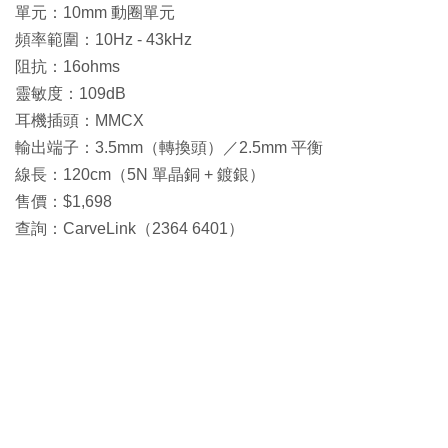
單元：10mm 動圈單元
頻率範圍：10Hz - 43kHz
阻抗：16ohms
靈敏度：109dB
耳機插頭：MMCX
輸出端子：3.5mm（轉換頭）／2.5mm 平衡
線長：120cm（5N 單晶銅 + 鍍銀）
售價：$1,698
查詢：CarveLink（2364 6401）