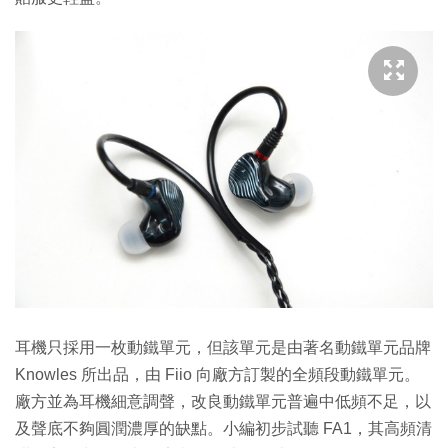
耳機只採用一枚動鐵單元，但該單元是由著名動鐵單元品牌
Knowles 所出品，由 Fiio 向廠方訂製的全頻段動鐵單元。
廠方並為耳機細意調聲，改良動鐵單元普遍中低頻不足，以
及聲底不夠圓潤濃厚的缺點。小編初步試聽 FA1，其高頻清