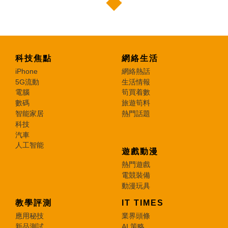
科技焦點
網絡生活
iPhone
網絡熱話
5G流動
生活情報
電腦
筍買着數
數碼
旅遊筍料
智能家居
熱門話題
科技
汽車
人工智能
遊戲動漫
熱門遊戲
電競裝備
動漫玩具
教學評測
IT TIMES
應用秘技
業界頭條
新品測試
AI 策略