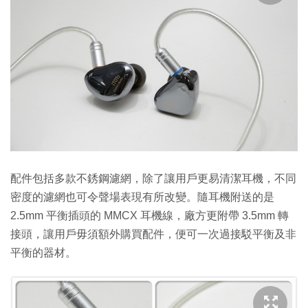
配件包括多款不銹鋼濾網，除了讓用戶更易清潔耳機，不同
密度的濾網也可令聲場表現有所改變。隨耳機附送的是
2.5mm 平衡插頭的 MMCX 耳機線，廠方更附帶 3.5mm 轉
接頭，讓用戶毋須額外購買配件，便可一次過接駁平衡及非
平衡的器材。