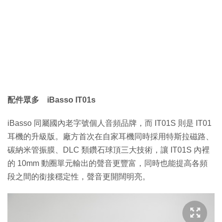
配件眾多 iBasso IT01s
iBasso 同屬國內老字號個人音頻品牌，而 IT01S 則是 IT01
耳機的升級版。廠方首次在自家耳機同時採用特斯拉磁路、
碳納米管振膜、DLC 類鑽石球頂三大技術，讓 IT01S 內裡
的 10mm 動圈單元輸出的聲音更豐富，同時也能提高各頻
段之間的銜接穩定性，聲音更開闊明亮。