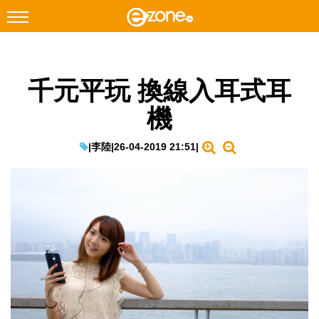
搜尋
千元平玩 換線入耳式耳
Facebook
Instagram
機
科技焦點
網絡生活
|
李陸
|
26-04-2019 21:51
|
遊戲動漫
教學評測
EduTech
IT Times
生成式AI與雲端應用
Enterprise Digital Transformation