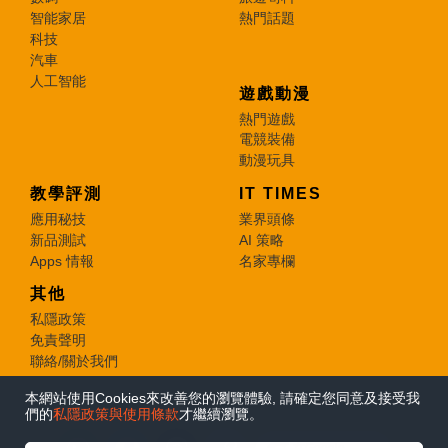
智能家居
熱門話題
科技
汽車
人工智能
遊戲動漫
熱門遊戲
電競裝備
動漫玩具
教學評測
IT TIMES
應用秘技
業界頭條
新品測試
AI 策略
Apps 情報
名家專欄
其他
私隱政策
免責聲明
聯絡/關於我們
本網站使用Cookies來改善您的瀏覽體驗, 請確定您同意及接受我
© 2026 e-zone. All Rights Reserved.
們的
私隱政策與使用條款
才繼續瀏覽。
在Google