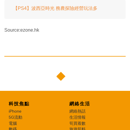
【PS4】波西亞時光 務農探險經營玩法多
Source:ezone.hk
科技焦點
網絡生活
iPhone
網絡熱話
5G流動
生活情報
電腦
筍買着數
數碼
旅遊筍料