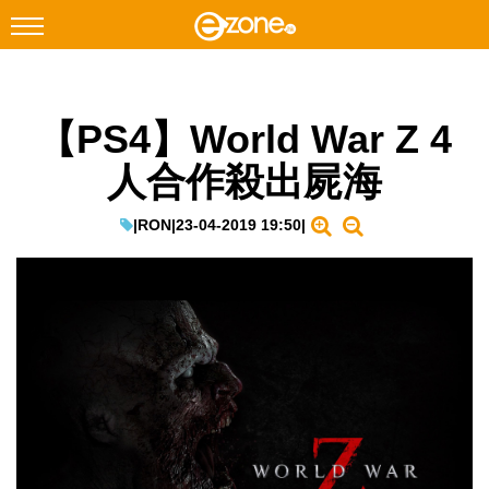
搜尋
【PS4】World War Z 4
Facebook
Instagram
人合作殺出屍海
科技焦點
網絡生活
|
RON
|
23-04-2019 19:50
|
遊戲動漫
教學評測
EduTech
IT Times
生成式AI與雲端應用
Enterprise Digital Transformation