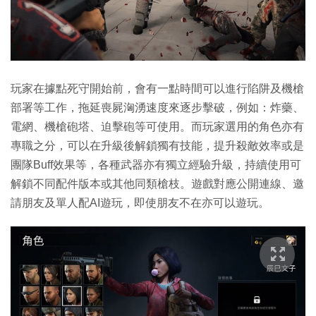
玩家在據點死守開始前，會有一點時間可以進行陷阱及機槍
部署等工作，拖延喪屍洶湧速度來逐步擊破，例如：炸藥、
電網、機槍砲塔、迫擊砲等可使用。而玩家選用的角色亦有
專職之分，可以在升級後解鎖獨有技能，提升殺敵效率或是
團隊Buff效果等，各種武器亦有獨立經驗升級，持續使用可
解鎖不同配件版本或其他同類槍枝。遊戲對應公開連線、邀
請朋友及單人配AI遊玩，即使朋友不在亦可以遊玩。