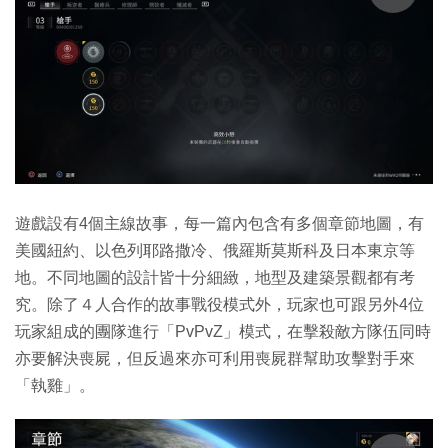
遊戲設有4個主線故事，每一篇內包含有多個章節地圖，有
美國紐約、以色列耶路撒冷、俄羅斯莫斯科及日本東京等
地。不同地圖的設計皆十分細緻，地型及建築景觀都有考
究。除了４人合作的故事戰役模式外，玩家也可跟另外4位
玩家組成的團隊進行「PvPvZ」模式，在擊殺敵方隊伍同時
亦要解決喪屍，但反過來亦可利用喪屍群幫助攻擊對手來
「執雞」。