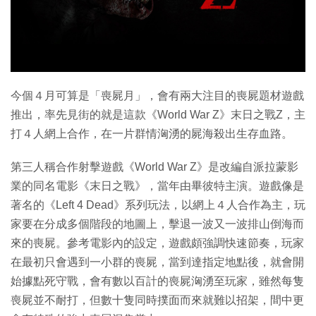
特集
今個４月可算是「喪屍月」，會有兩大注目的喪屍題材遊戲
推出，率先見街的就是這款《World War Z》末日之戰Z，主
打４人網上合作，在一片群情洶湧的屍海殺出生存血路。
第三人稱合作射擊遊戲《World War Z》是改編自派拉蒙影
業的同名電影《末日之戰》，當年由畢彼特主演。遊戲像是
著名的《Left 4 Dead》系列玩法，以網上４人合作為主，玩
家要在分成多個階段的地圖上，擊退一波又一波排山倒海而
來的喪屍。參考電影內的設定，遊戲頗強調快速節奏，玩家
在最初只會遇到一小群的喪屍，當到達指定地點後，就會開
始據點死守戰，會有數以百計的喪屍洶湧至玩家，雖然每隻
喪屍並不耐打，但數十隻同時撲面而來就難以招架，間中更