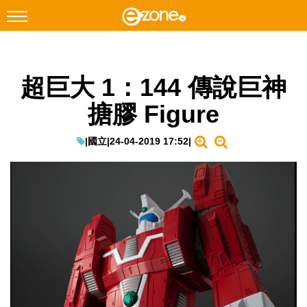
搜尋
超巨大 1：144 傳說巨神
Facebook
Instagram
搪膠 Figure
科技焦點
網絡生活
|
國立
|
24-04-2019 17:52
|
遊戲動漫
教學評測
EduTech
IT Times
生成式AI與雲端應用
Enterprise Digital Transformation