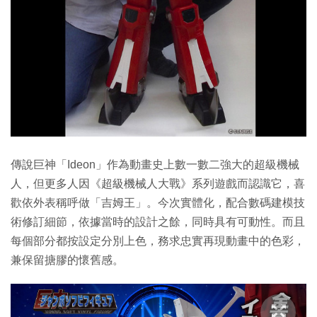
傳說巨神「Ideon」作為動畫史上數一數二強大的超級機械
人，但更多人因《超級機械人大戰》系列遊戲而認識它，喜
歡依外表稱呼做「吉姆王」。今次實體化，配合數碼建模技
術修訂細節，依據當時的設計之餘，同時具有可動性。而且
每個部分都按設定分別上色，務求忠實再現動畫中的色彩，
兼保留搪膠的懷舊感。