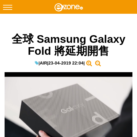
搜尋
全球 Samsung Galaxy
Facebook
Instagram
Fold 將延期開售
科技焦點
網絡生活
|
AIR
|
23-04-2019 22:04
|
遊戲動漫
教學評測
EduTech
IT Times
生成式AI與雲端應用
Enterprise Digital Transformation