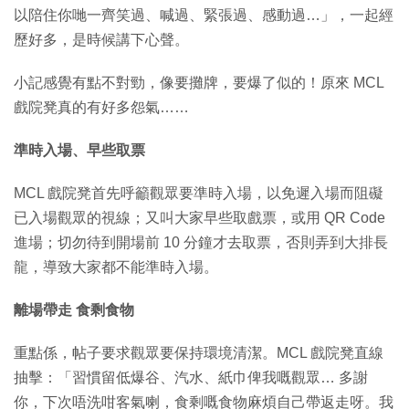
以陪住你哋一齊笑過、喊過、緊張過、感動過…」，一起經
歷好多，是時候講下心聲。
小記感覺有點不對勁，像要攤牌，要爆了似的！原來 MCL
戲院凳真的有好多怨氣……
準時入場、早些取票
MCL 戲院凳首先呼籲觀眾要準時入場，以免遲入場而阻礙
已入場觀眾的視線；又叫大家早些取戲票，或用 QR Code
進場；切勿待到開場前 10 分鐘才去取票，否則弄到大排長
龍，導致大家都不能準時入場。
離場帶走 食剩食物
重點係，帖子要求觀眾要保持環境清潔。MCL 戲院凳直線
抽擊：「習慣留低爆谷、汽水、紙巾俾我嘅觀眾… 多謝
你，下次唔洗咁客氣喇，食剩嘅食物麻煩自己帶返走呀。我