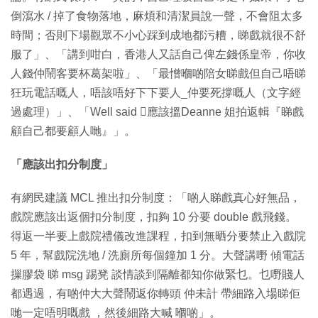
倒瀉水 / 掉了食物落地，麻煩和清潔員說一聲，不會阻太多
時間；否則下場觀眾不小心踩到成地都污糟，睇戲就很不舒
服了」、「講到咁白，香港人又話自己俾左錢係皇帝，你收
人錢仲鬧客要杯葛架啦」、「最憎嗰啲陪女睇戲但自己唔睇
狂玩電話嘅人，唔該唔好下下要人_仲要死撐嘅人（文字經
過處理）」、「Well said 🏻應該搵Deanne 姐拍返輯『睇戲
顧自己都要顧人哋』」。
「應該出扣分制度」
有網民建議 MCL 推出扣分制度：「啲人睇戲真心好無品，
戲院應該出返個扣分制度，扣夠 10 分要 double 戲飛錢。
得返一半要上戲院禮儀改進課程，扣到無晒分要禁止入戲院
5 年，幫戲院洗地 / 洗廁所每個鐘加 1 分。大聲講嘢 傾電話
摷膠袋 睇 msg 踢凳 談情談到隔離都知你做緊乜。乜嘢賤人
都遇過，有啲仲大大聲鬧返你轉頭 仲未計 帶細路入場睇佢
哋一定唔明嘅戲 ，然後細路大喊 嗰啲」。