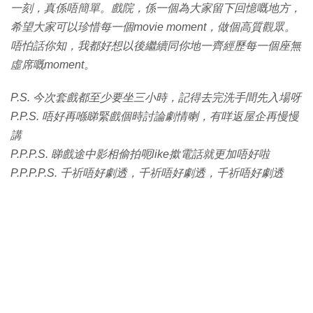
一刻，真係唔簡單。戲院，係一個為大家留下回憶嘅地方，
希望大家可以珍惜每一個movie moment，做個高質觀眾。
唔怕話你知，我都好想以後繼續同你地一齊經歷每一個座無
虛席嘅moment。
P.S. 今次套戲都至少要坐三小時，記得去完洗手間先入場呀
P.P.S. 唔好再喺睇緊戲個時討論劇情喇，有咩返屋企再慢慢
講
P.P.P.S. 睇戲途中影相偷拍呃like撳電話就更加唔好啦
P.P.P.P.S. 千祈唔好劇透，千祈唔好劇透，千祈唔好劇透