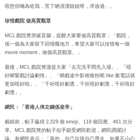
唔想你哋為咗我，苦了啲清潔姐姐呀，求放過」。
珍惜戲院 做高質觀眾
MCL 戲院凳突破盲腸，提醒大家要做高質觀眾：「戲院，
係一個為大家留下回憶嘅地方，希望大家可以珍惜每一個
movie moment，做個高質觀眾。」
最後，MCL 戲院凳溫提大家「去完洗手間先入場」、「唔
好睇緊戲討論劇情」、「睇戲途中影相偷拍呃 like 撳電話就
更加唔好啦」、「千祈唔好劇透，千祈唔好劇透，千祈唔好
劇透」。
網民：「香港人俾左錢係皇帝」
截稿前，帖子贏得 2,329 個 emoji、118 個回應、461 次分
享。MCL 戲院凳的帖子似乎頗受網民歡迎，網民踴躍討
論。有網民表示：「真的，自己垃圾自己帶走，如果不小心