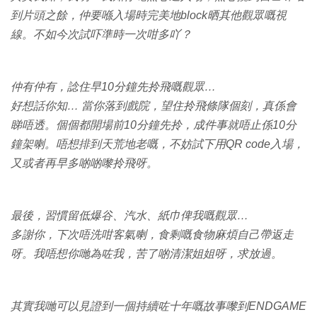
到片頭之餘，仲要喺入場時完美地block晒其他觀眾嘅視
線。不如今次試吓準時一次咁多吖？
仲有仲有，諗住早10分鐘先拎飛嘅觀眾…
好想話你知… 當你落到戲院，望住拎飛條隊個刻，真係會
睇唔透。個個都開場前10分鐘先拎，成件事就唔止係10分
鐘架喇。唔想排到天荒地老嘅，不妨試下用QR code入場，
又或者再早多啲啲嚟拎飛呀。
最後，習慣留低爆谷、汽水、紙巾俾我嘅觀眾…
多謝你，下次唔洗咁客氣喇，食剩嘅食物麻煩自己帶返走
呀。我唔想你哋為咗我，苦了啲清潔姐姐呀，求放過。
其實我哋可以見證到一個持續咗十年嘅故事嚟到ENDGAME