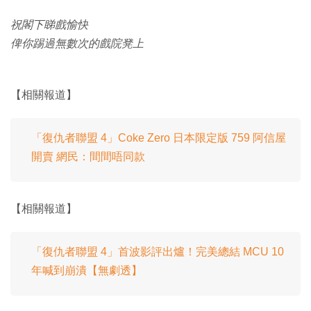
祝閣下睇戲愉快
俾你踢過無數次的戲院凳上
【相關報道】
「復仇者聯盟 4」Coke Zero 日本限定版 759 阿信屋
開賣 網民：間間唔同款
【相關報道】
「復仇者聯盟 4」首波影評出爐！完美總結 MCU 10
年喊到崩潰【無劇透】