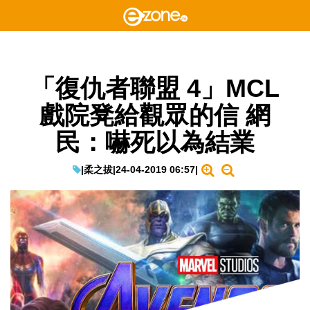
「復仇者聯盟 4」MCL
戲院凳給觀眾的信 網
民：嚇死以為結業
|
柔之拔
|
24-04-2019 06:57
|