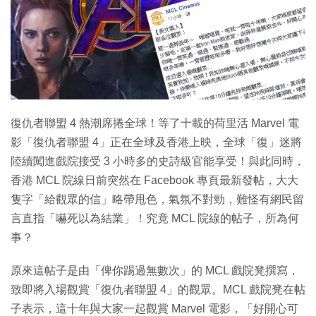
復仇者聯盟 4 熱潮席捲全球！等了十載的荷里活 Marvel 電
影「復仇者聯盟 4」正在全球及香港上映，全球「復」迷將
陸續闖進戲院接受 3 小時多的史詩級官能享受！與此同時，
香港 MCL 院線日前突然在 Facebook 專頁最新發帖，大大
隻字「給觀眾的信」略帶甩色，氣氛不對勁，難怪有網民留
言直指「嚇死以為結業」！究竟 MCL 院線的帖子，所為何
事？
原來這帖子是由「俾你踢過無數次」的 MCL 戲院凳撰寫，
致即將入場觀賞「復仇者聯盟 4」的觀眾。MCL 戲院凳在帖
子表示，這十年與大家一起觀賞 Marvel 電影，「好開心可