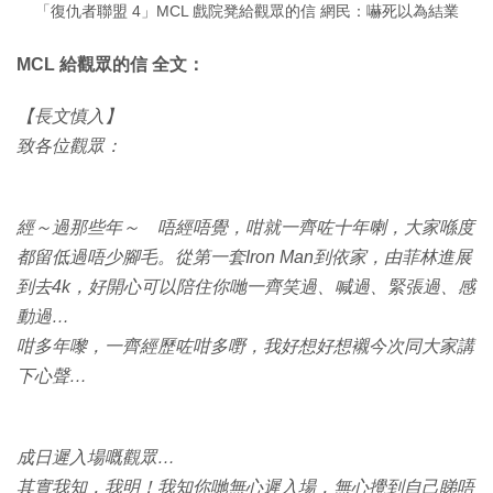
「復仇者聯盟 4」MCL 戲院凳給觀眾的信 網民：嚇死以為結業
MCL 給觀眾的信 全文：
【長文慎入】
致各位觀眾：
經～過那些年～ 唔經唔覺，咁就一齊咗十年喇，大家喺度
都留低過唔少腳毛。從第一套Iron Man到依家，由菲林進展
到去4k，好開心可以陪住你哋一齊笑過、喊過、緊張過、感
動過…
咁多年嚟，一齊經歷咗咁多嘢，我好想好想襯今次同大家講
下心聲…
成日遲入場嘅觀眾…
其實我知，我明！我知你哋無心遲入場，無心攪到自己睇唔