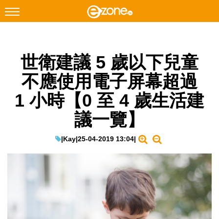
搜尋
世衛建議 5 歲以下兒童
Facebook
Instagram
不應使用電子屏幕超過
科技焦點
1 小時【0 至 4 歲生活建
網絡生活
議一覽】
遊戲動漫
教學評測
|
Kay
|
25-04-2019 13:04
|
EduTech
IT Times
生成式AI與雲端應用
Enterprise Digital Transformation