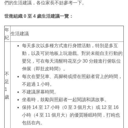
們的生活建議，各位家長不妨參考一下。
世衛組織 0 至 4 歲生活建議一覽：
年
生活建議
紀
每天多次以多種方式進行身體活動，特別是多互
動，以及可於地板上玩遊戲。對於未能自主行動的
嬰兒，可在每天清醒時花至少 30 分鐘進行俯臥位
伸展（即肚皮時間）。
不
每次在嬰兒車、高腳椅或揹在照顧者背上的時間，
足
不超過 1 小時。
1
不建議屏幕時間。
歲
坐着時，鼓勵與照顧者一起閱讀和講故事。
保持 14 至 17 小時（0 至 3 個月大）或 12 至 16
小時（4 至 11 個月大）的優質睡眠時間，打盹也
包括在內。