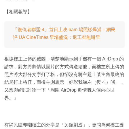
【相關報導】
「復仇者聯盟 4」首日上映 6am 場照樣爆滿！網民
評 UA CineTimes 早場盛況：返工都無咁早
根據樓主上傳的截圖，清楚地顯示到手機有一個 AirDrop 的
請求，對方將劇情以圖片的方式傳送給他，而樓主所上傳的
照片將大部分文字打了格，但卻沒有將主題上某主角最終的
結局打上格仔，而樓主則表示「好彩我睇左（復 4 ）啫」，
又想與網民討論一下「周圍 AirDrop 劇情嘅人個內心世
界。」
有網民隨即嘲樓主的分享是「另類劇透」，更問為何樓主要