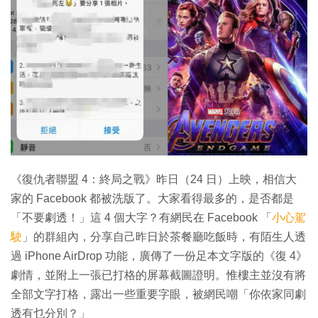
特集
《復仇者聯盟 4：終局之戰》昨日（24 日）上映，相信大
家的 Facebook 都被洗版了。大家看得最多的，是否都是
「不要劇透！」這 4 個大字？有網民在 Facebook 「
小心駕
駛
」的群組內，分享自己昨日於茶餐廳吃飯時，有陌生人透
過 iPhone AirDrop 功能，廣傳了一份足本文字版的《復 4》
劇情，並附上一張已打格的屏幕截圖證明。惟樓主並沒有將
全部文字打格，露出一些重要字眼，被網民嘲「你依家同劇
透有乜分別？」