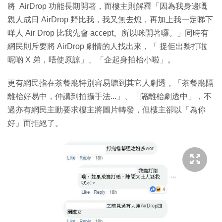
將 AirDrop 功能長期開著，而樓主則解釋「因為我身邊嘅
親人成日 AirDrop 野比我，我又無去熄，再加上我一定睇下
咩人 Air Drop 比我先會 accept。所以咪開著囉。」同時有
網民則斥要將 AirDrop 劇情的人找出來，「 捉佢出黎打啦
呢啲 X 弟，唔使原諒」、「企起身拍枱小啦」。
更有網民指在茶餐廳特別容易聽到其它人劇透，「茶餐廳隔
離枱好易中，仲講到拍攝手法...」、「隔離枱劇透中」，不
過亦有網民主動要求樓主將圖片轉發，但樓主卻以「為你
好」而拒絕了。