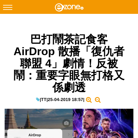
搜尋
巴打鬧茶記食客
Facebook
Instagram
AirDrop 散播「復仇者
科技焦點
聯盟 4」劇情！反被
網絡生活
鬧：重要字眼無打格又
遊戲動漫
係劇透
教學評測
EduTech
|
TT
|
25-04-2019 18:57
|
IT Times
生成式AI與雲端應用
Enterprise Digital Transformation