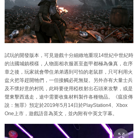
試玩的開發版本，可見遊戲十分細緻地重現14世紀中世紀時
的法國城鎮模樣，人物面相衣服甚至盔甲都極為像真，在序
章之後，玩家就會帶住弟弟遇到可怕的老鼠群，只可利用火
盆火把等趕開牠們，一但接觸必死無疑。另外亦有大量士兵
及不懷好意的村民，此時要使用椏杈射出石頭來攻擊，或是
聲東擊西逃走，途中需要收集材料製作各種物品。《瘟疫傳
說：無罪》預定於2019年5月14日於PlayStation4、Xbox
One上市，遊戲語音為英文，並內附有中英文字幕。