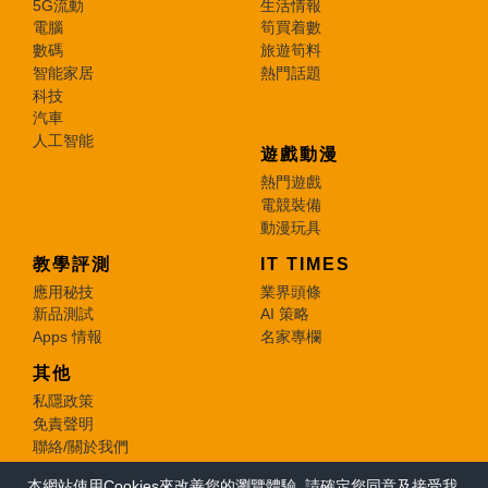
5G流動
生活情報
電腦
筍買着數
數碼
旅遊筍料
智能家居
熱門話題
科技
汽車
人工智能
遊戲動漫
熱門遊戲
電競裝備
動漫玩具
教學評測
IT TIMES
應用秘技
業界頭條
新品測試
AI 策略
Apps 情報
名家專欄
其他
私隱政策
免責聲明
聯絡/關於我們
本網站使用Cookies來改善您的瀏覽體驗, 請確定您同意及接受我
© 2026 e-zone. All Rights Reserved.