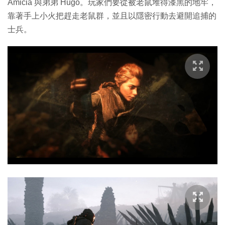
Amicia 與弟弟 Hugo。玩家們要從被老鼠堆得漆黑的地牢，
靠著手上小火把趕走老鼠群，並且以隱密行動去避開追捕的
士兵。