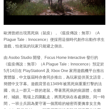
特集
歐洲曾經出現黑死病（鼠疫），《瘟疫傳說：無罪》（A
Plague Tale：Innocence）便採用這個時代創作出動作求生
遊戲，怕老鼠的玩家只能避之側吉。
由 Asobo Studio 開發、Focus Home Interactive 發行的
《瘟疫傳說：無罪》（A Plague Tale：Innocence）預定於
5月14日在 PlayStation4 及 Xbox One 家用遊戲機平台推出
實體版，中文版屆時亦會同步推出，為玩家提供英文語音，
簡體中文字幕。遊戲背景在1349年被黑死病重重打擊的法
國，街上一群又一群的老鼠，帶著黑死病的病源體，在鄉
村、城鎮、戰場上四圍亂走，將黑死病在各處擴散。同一時
間，一班士兵因為要守著一個黑暗的秘密而要擒拿女主角