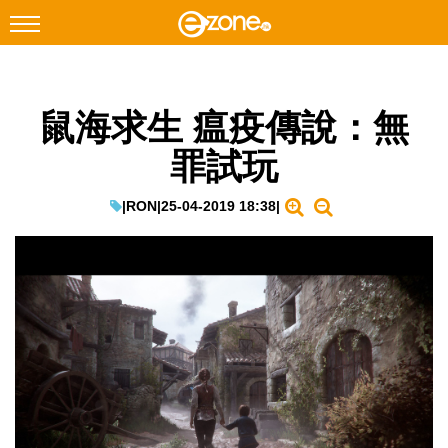
搜尋
鼠海求生 瘟疫傳說：無
Facebook
Instagram
罪試玩
科技焦點
網絡生活
|
RON
|
25-04-2019 18:38
|
遊戲動漫
教學評測
EduTech
IT Times
生成式AI與雲端應用
Enterprise Digital Transformation