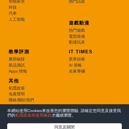
智能家居
熱門話題
科技
汽車
人工智能
遊戲動漫
熱門遊戲
電競裝備
動漫玩具
教學評測
IT TIMES
應用秘技
業界頭條
新品測試
AI 策略
Apps 情報
名家專欄
其他
私隱政策
免責聲明
聯絡/關於我們
本網站使用Cookies來改善您的瀏覽體驗, 請確定您同意及接受我
© 2026 e-zone. All Rights Reserved.
們的
私隱政策與使用條款
才繼續瀏覽。
在Google
同意及關閉
追蹤《e-zone》