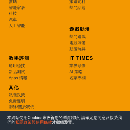
數碼
旅遊筍料
智能家居
熱門話題
科技
汽車
人工智能
遊戲動漫
熱門遊戲
電競裝備
動漫玩具
教學評測
IT TIMES
應用秘技
業界頭條
新品測試
AI 策略
Apps 情報
名家專欄
其他
私隱政策
免責聲明
聯絡/關於我們
本網站使用Cookies來改善您的瀏覽體驗, 請確定您同意及接受我
© 2026 e-zone. All Rights Reserved.
們的
私隱政策與使用條款
才繼續瀏覽。