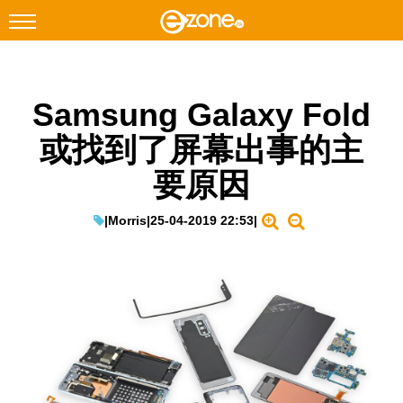
搜尋
Samsung Galaxy Fold
Facebook
Instagram
或找到了屏幕出事的主
科技焦點
要原因
網絡生活
遊戲動漫
|
Morris
|
25-04-2019 22:53
|
教學評測
EduTech
IT Times
生成式AI與雲端應用
Enterprise Digital Transformation