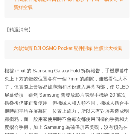
新鮮空氣
【精選消息】
六款淘寶 DJI OSMO Pocket 配件開箱 性價比大檢閱
根據 iFixit 的 Samsung Galaxy Fold 拆解報告，手機屏幕中
央上下方的鏈鉸位置各有一個 7mm 的縫隙，雖然看似大不
了，但實際上會容易被塵蟎和水份進入屏幕內部，使 OLED
屏幕受損，雖然 Samsung 曾發放影片表現手機經 20 萬次
摺疊後仍能正常使用，但機械人和人類不同，機械人摺合手
機時能平均在屏幕同一位置上施力，所以未有對屏幕造成明
顯損耗，而一般用家使用時不會每次都使用同樣的手勢和力
度摺合手機，加上 Samsung 為確保屏幕美觀，沒有預先在