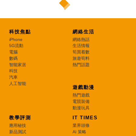
科技焦點
網絡生活
iPhone
網絡熱話
5G流動
生活情報
電腦
筍買着數
數碼
旅遊筍料
智能家居
熱門話題
科技
汽車
人工智能
遊戲動漫
熱門遊戲
電競裝備
動漫玩具
教學評測
IT TIMES
應用秘技
業界頭條
新品測試
AI 策略