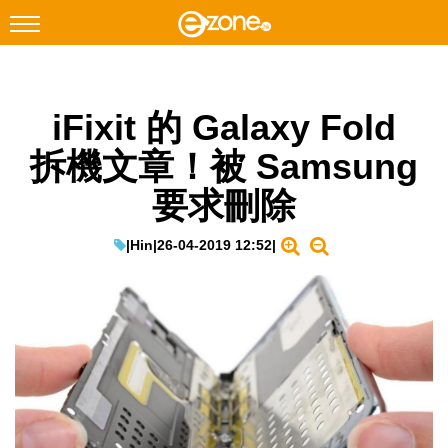
搜尋
iFixit 的 Galaxy Fold
Facebook
Instagram
拆機文章！被 Samsung
科技焦點
要求刪除
網絡生活
遊戲動漫
|
Hin
|
26-04-2019 12:52
|
教學評測
EduTech
IT Times
生成式AI與雲端應用
Enterprise Digital Transformation