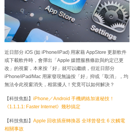
近日部分 iOS (如 iPhone/iPad) 用家藉 AppStore 更新軟件
或下載軟件時，會彈出「Apple 媒體服務條款與約定已更
改」的視窗，本來按「好」就可以繼續，但近日部分
iPhone/iPad/Mac 用家發現無論按「好」抑或「取消」，均
無法令此視窗消失，相當擾人！究竟可以如何解決？
【科技焦點】
iPhone／Android 手機網絡加速秘技！
《1.1.1.1: Faster Internet》幾秒搞定
【科技焦點】
Apple 回收插座轉換器 全球曾發生 6 次觸電
相關事故