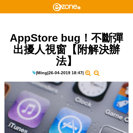
AppStore bug！不斷彈
出擾人視窗【附解決辦
法】
|
Ming
|
26-04-2019 18:47
|