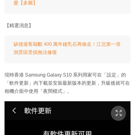
愛【多圖】
【精選消息】
缺德遊客敲斷 400 萬年鐘乳石再偷走！江北第一溶
洞景區受損無法修復
現時香港 Samsung Galaxy S10 系列用家可在「設定」的
「軟件更新」內下載並安裝最新版本的更新，升級後就可在
相機介面中使用「夜間模式」。