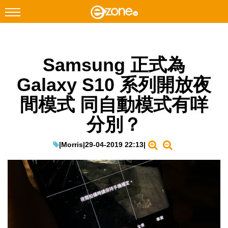
搜尋
Samsung 正式為
Facebook
Instagram
Galaxy S10 系列開放夜
科技焦點
間模式 同自動模式有咩
網絡生活
分別？
遊戲動漫
教學評測
|
Morris
|
29-04-2019 22:13
|
EduTech
IT Times
生成式AI與雲端應用
Enterprise Digital Transformation