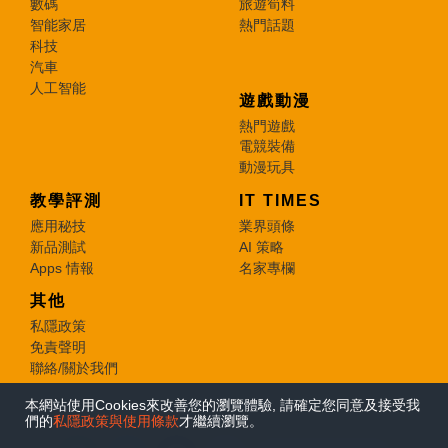
數碼
旅遊筍料
智能家居
熱門話題
科技
汽車
人工智能
遊戲動漫
熱門遊戲
電競裝備
動漫玩具
教學評測
IT TIMES
應用秘技
業界頭條
新品測試
AI 策略
Apps 情報
名家專欄
其他
私隱政策
免責聲明
聯絡/關於我們
本網站使用Cookies來改善您的瀏覽體驗, 請確定您同意及接受我
© 2026 e-zone. All Rights Reserved.
們的
私隱政策與使用條款
才繼續瀏覽。