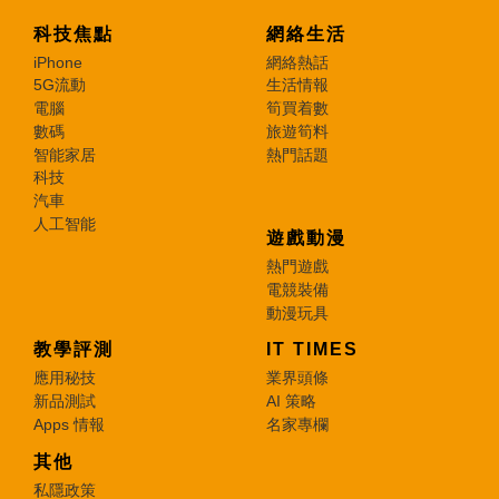
科技焦點
網絡生活
iPhone
網絡熱話
5G流動
生活情報
電腦
筍買着數
數碼
旅遊筍料
智能家居
熱門話題
科技
汽車
人工智能
遊戲動漫
熱門遊戲
電競裝備
動漫玩具
教學評測
IT TIMES
應用秘技
業界頭條
新品測試
AI 策略
Apps 情報
名家專欄
其他
私隱政策