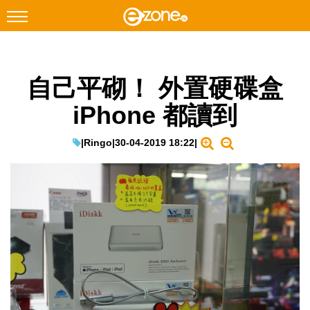
搜尋
自己平砌！ 外置硬碟盒
Facebook
Instagram
iPhone 都讀到
科技焦點
網絡生活
|
Ringo
|
30-04-2019 18:22
|
遊戲動漫
教學評測
EduTech
IT Times
生成式AI與雲端應用
Enterprise Digital Transformation