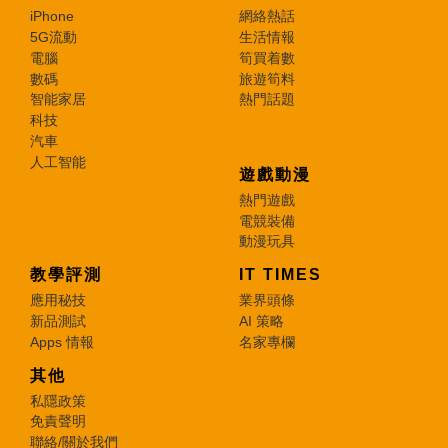
iPhone
網絡熱話
5G流動
生活情報
電腦
筍買着數
數碼
旅遊筍料
智能家居
熱門話題
科技
汽車
人工智能
遊戲動漫
熱門遊戲
電競裝備
動漫玩具
教學評測
IT TIMES
應用秘技
業界頭條
新品測試
AI 策略
Apps 情報
名家專欄
其他
私隱政策
免責聲明
聯絡/關於我們