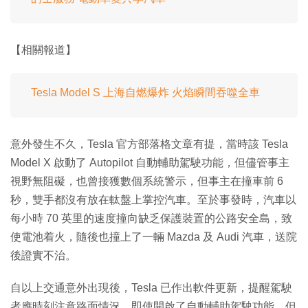
【相關報道】
Tesla Model S 上海自燃爆炸 火焰瞬間吞噬全車
意外發生不久，Tesla 官方部落格文章有提，當時該 Tesla
Model X 啟動了 Autopilot 自動輔助駕駛功能，但儘管事主
視野無阻礙，也曾接獲數個系統警示，但事主在撞車前 6
秒，雙手都沒有放在軚盤上掌控汽車。至於事發時，汽車以
每小時 70 英里的速度撞向缺乏保護裝置的公路安全島，致
使電池着火，隨後也撞上了一輛 Mazda 及 Audi 汽車，送院
後證實不治。
自以上交通意外出現後，Tesla 已作出軟件更新，提醒駕駛
者應時刻注意路面情況，即使開啟了自動輔助駕駛功能，但