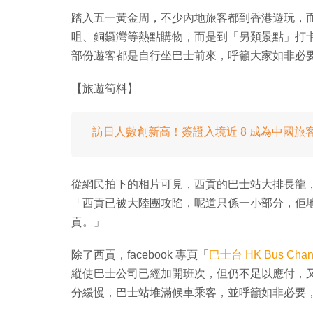
踏入五一黃金周，不少內地旅客都到香港遊玩，
咀、銅鑼灣等熱點購物，而是到「另類景點」打
部份遊客都是自行坐巴士前來，呼籲大家如非必
【旅遊筍料】
訪日人數創新高！簽證入境近 8 成為中國旅
從網民拍下的相片可見，西貢的巴士站大排長龍
「西貢已被大陸團攻陷，呢道只係一小部分，佢
貢。」
除了西貢，facebook 專頁「
巴士台 HK Bus Chan
縱使巴士公司已經加開班次，但仍不足以應付，
分緩慢，巴士站堆滿候車乘客，並呼籲如非必要