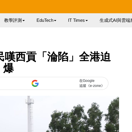
教學評測
EduTech
IT Times
生成式AI與雲端
民嘆西貢「淪陷」全港迫
爆
在Google
追蹤《e-zone》