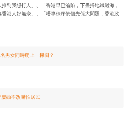
人推到我想打人」、「香港早已淪陷，下晝搭地鐵過海，
為香港人好無奈」、「唔專秩序依個先係大問題，香港政
 名男女同時爬上一棵樹？
行屢勸不改嚇怕居民