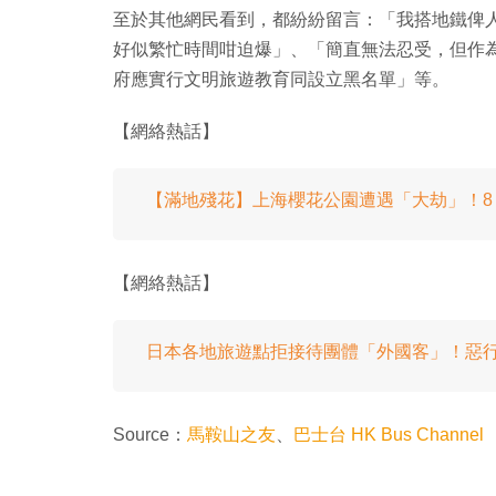
至於其他網民看到，都紛紛留言：「我搭地鐵俾
好似繁忙時間咁迫爆」、「簡直無法忍受，但作
府應實行文明旅遊教育同設立黑名單」等。
【網絡熱話】
【滿地殘花】上海櫻花公園遭遇「大劫」！8
【網絡熱話】
日本各地旅遊點拒接待團體「外國客」！惡
Source：
馬鞍山之友
、
巴士台 HK Bus Channel