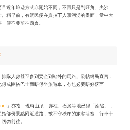
而且近年旅遊方式亦開始不同，不再只是到旺角、尖沙
卡。稍早前，有網民便在貢拍下人頭湧湧的畫面，當中大
要，便不要前往西貢。
客
，排隊人數甚至多到要企到站外的馬路。發帖網民直言：
地係成團搭巴士而唔係坐旅遊車，冇乜必要唔好落西
nel
」亦指，現時山頂、赤柱、石澳等地已經「淪陷」，
又指部份景點附近道路，被不守秩序的旅客堵塞，行車十
，切勿前往。