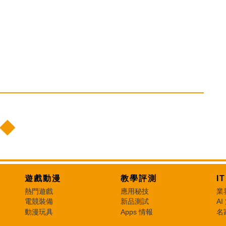
遊戲動漫
教學評測
I
熱門遊戲
應用秘技
業
電競裝備
新品測試
AI
動漫玩具
Apps 情報
名