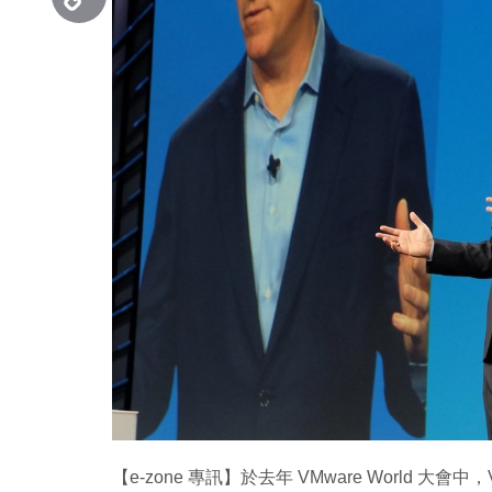
Copy
Link
【e-zone 專訊】於去年 VMware World 