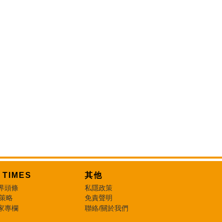
T TIMES
其他
界頭條
私隱政策
 策略
免責聲明
家專欄
聯絡/關於我們