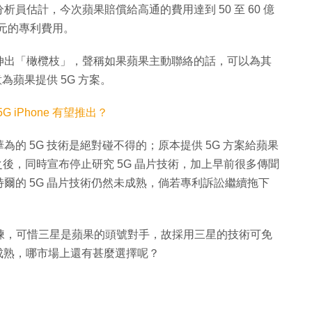
員估計，今次蘋果賠償給高通的費用達到 50 至 60 億
 美元的專利費用。
伸出「橄欖枝」，聲稱如果蘋果主動聯絡的話，可以為其
為蘋果提供 5G 方案。
G iPhone 有望推出？
的 5G 技術是絕對碰不得的；原本提供 5G 方案給蘋果
之後，同時宣布停止研究 5G 晶片技術，加上早前很多傳聞
英特爾的 5G 晶片技術仍然未成熟，倘若專利訴訟繼續拖下
技術可揀，可惜三星是蘋果的頭號對手，故採用三星的技術可免
未成熟，哪市場上還有甚麼選擇呢？