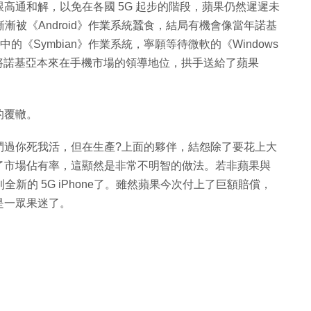
高通和解，以免在各國 5G 起步的階段，蘋果仍然遲遲未
市場便漸漸被《Android》作業系統蠶食，結局有機會像當年諾基
的《Symbian》作業系統，寧願等待微軟的《Windows
手將諾基亞本來在手機市場的領導地位，拱手送給了蘋果
的覆轍。
鬥過你死我活，但在生產?上面的夥伴，結怨除了要花上大
了市場佔有率，這顯然是非常不明智的做法。若非蘋果與
全新的 5G iPhone了。雖然蘋果今次付上了巨額賠償，
該是一眾果迷了。
。