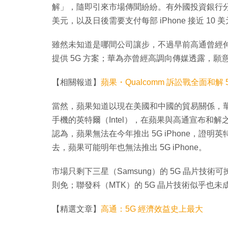
解」，隨即引來市場傳聞紛紛。有外國投資銀行分析
美元，以及日後需要支付每部 iPhone 接近 10
雖然未知道是哪間公司讓步，不過早前高通曾經
提供 5G 方案；華為亦曾經高調向傳媒透露，願意
【相關報道】
蘋果・Qualcomm 訴訟戰全面和解 5
當然，蘋果知道以現在美國和中國的貿易關係，華為
手機的英特爾（Intel），在蘋果與高通宣布和解
認為，蘋果無法在今年推出 5G iPhone，證明
去，蘋果可能明年也無法推出 5G iPhone。
市場只剩下三星（Samsung）的 5G 晶片
則免；聯發科（MTK）的 5G 晶片技術似乎也
【精選文章】
高通：5G 經濟效益史上最大