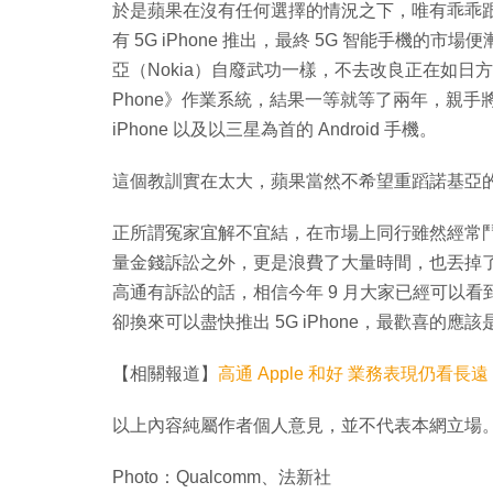
於是蘋果在沒有任何選擇的情況之下，唯有乖乖跟
有 5G iPhone 推出，最終 5G 智能手機的
亞（Nokia）自廢武功一樣，不去改良正在如日方中
Phone》作業系統，結果一等就等了兩年，親
iPhone 以及以三星為首的 Android 手機。
這個教訓實在太大，蘋果當然不希望重蹈諾基亞
正所謂冤家宜解不宜結，在市場上同行雖然經常
量金錢訴訟之外，更是浪費了大量時間，也丟掉
高通有訴訟的話，相信今年 9 月大家已經可以看到
卻換來可以盡快推出 5G iPhone，最歡喜的應
【相關報道】
高通 Apple 和好 業務表現仍看長遠
以上內容純屬作者個人意見，並不代表本網立場
Photo：Qualcomm、法新社