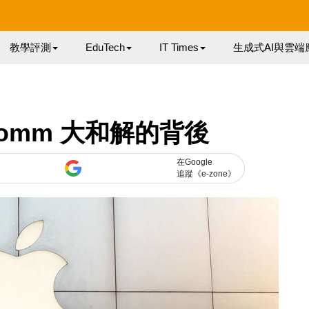
教學評測
EduTech
IT Times
生成式AI與雲端
lcomm 大和解的背後
在Google
追蹤《e-zone》