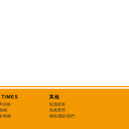
T TIMES
其他
界頭條
私隱政策
 策略
免責聲明
家專欄
聯絡/關於我們