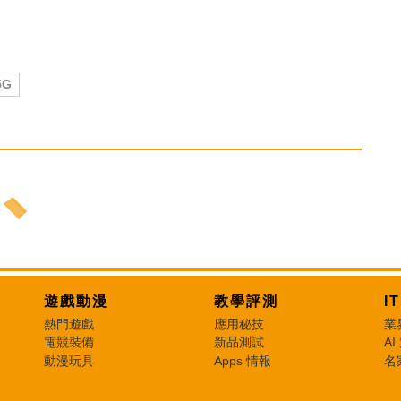
5G
遊戲動漫
教學評測
I
熱門遊戲
應用秘技
業
電競裝備
新品測試
AI
動漫玩具
Apps 情報
名