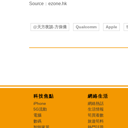
Source：ezone.hk
@天方夜談-方保僑
Qualcomm
Apple
科技焦點
網絡生活
iPhone
網絡熱話
5G流動
生活情報
電腦
筍買着數
數碼
旅遊筍料
智能家居
熱門話題