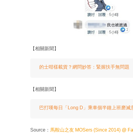
【相關新聞】
的士咁樣載貨？網問妙答：緊握扶手無問題
【相關新聞】
巴打嘆每日「Long D」乘車個半鐘上班磨
Source：
馬鞍山之友 MOSers (Since 2014) @ Fa