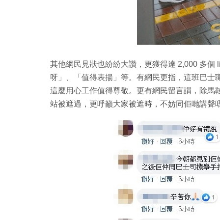
其他網民見狀也紛紛大讚，更獲得達 2,000 多個 
呀」、「值得表揚」等。有網民更指，這班巴士
這麼用心工作值得尊敬。更有網民留言謂，除馬
站被遮過，更呼籲大家被遮時，不妨同佢哋講聲