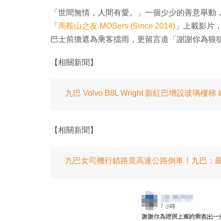
「世間無情，人間有愛。」一個少少的善意舉動，足以
「
馬鞍山之友 MOSers (Since 2014)
」上載影片
巴士前擔遮為乘客擋雨，更留言道「謝謝你為狼
【相關新聞】
九巴 Volvo B8L Wright 新紅巴增設玻
【相關新聞】
九巴女司機行錯路竟高速公路倒車！九巴：