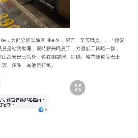
like，大部分網民除派 like 外，留言「辛苦職員」、「係愛
職員是站務助理，屬時薪兼職員工，拎最低工資嘅一群，
鞍山富安巴士站外，也在銅鑼灣、紅磡、城門隧道等巴士
唔該、多謝，為他們打氣。