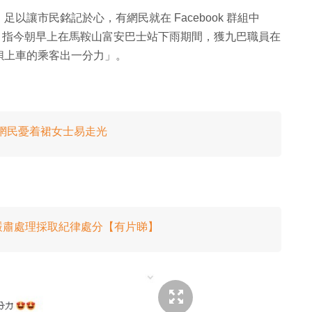
讓市民銘記於心，有網民就在 Facebook 群組中
，指今朝早上在馬鞍山富安巴士站下雨期間，獲九巴職員在
狽上車的乘客出一分力」。
璃樓梯 網民憂着裙女士易走光
嚴肅處理採取紀律處分【有片睇】