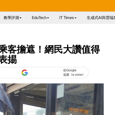
教學評測
EduTech
IT Times
生成式AI與雲端
乘客擔遮！網民大讚值得
表掦
在Google
追蹤《e-zone》