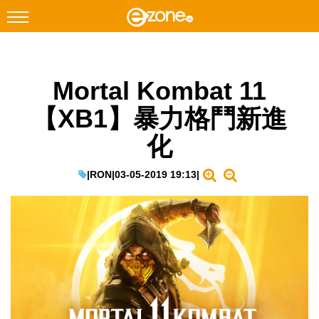
搜尋
Mortal Kombat 11
Facebook
Instagram
【XB1】暴力格鬥新進
科技焦點
化
網絡生活
遊戲動漫
|
RON
|
03-05-2019 19:13
|
教學評測
EduTech
IT Times
生成式AI與雲端應用
Enterprise Digital Transformation