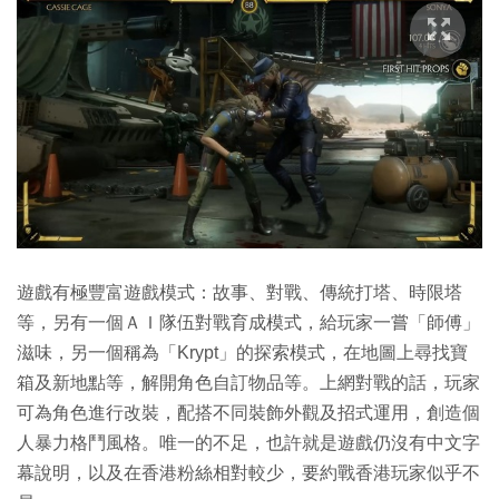
遊戲有極豐富遊戲模式：故事、對戰、傳統打塔、時限塔
等，另有一個ＡＩ隊伍對戰育成模式，給玩家一嘗「師傅」
滋味，另一個稱為「Krypt」的探索模式，在地圖上尋找寶
箱及新地點等，解開角色自訂物品等。上網對戰的話，玩家
可為角色進行改裝，配搭不同裝飾外觀及招式運用，創造個
人暴力格鬥風格。唯一的不足，也許就是遊戲仍沒有中文字
幕說明，以及在香港粉絲相對較少，要約戰香港玩家似乎不