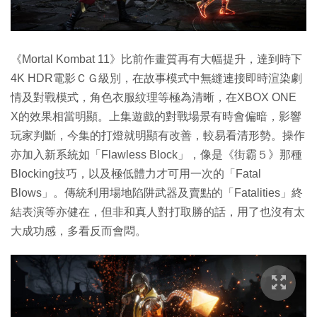
《Mortal Kombat 11》比前作畫質再有大幅提升，達到時下
4K HDR電影ＣＧ級別，在故事模式中無縫連接即時渲染劇
情及對戰模式，角色衣服紋理等極為清晰，在XBOX ONE
X的效果相當明顯。上集遊戲的對戰場景有時會偏暗，影響
玩家判斷，今集的打燈就明顯有改善，較易看清形勢。操作
亦加入新系統如「Flawless Block」，像是《街霸５》那種
Blocking技巧，以及極低體力才可用一次的「Fatal
Blows」。傳統利用場地陷阱武器及賣點的「Fatalities」終
結表演等亦健在，但非和真人對打取勝的話，用了也沒有太
大成功感，多看反而會悶。