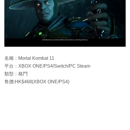
名稱：Mortal Kombat 11
平台：XBOX ONE/PS4/Switch/PC Steam
類型：格鬥
售價:HK$468(XBOX ONE/PS4)