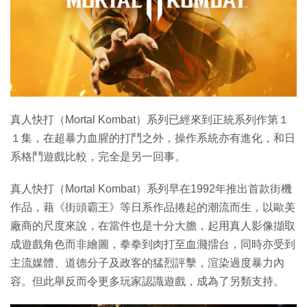
特集
真人快打（Mortal Kombat）系列已經來到正統系列作第１
１集，在超暴力血腥的打鬥之外，操作系統亦有進化，和日
系格鬥遊戲比較，完全是另一回事。
真人快打（Mortal Kombat）系列早在1992年推出首款街機
作品，藉《街頭霸王》等日系作品捲起的潮流而生，以歐美
廠商的尺度來說，在當件也是十分大膽，起用真人影像擷取
成遊戲角色而非繪圖，拳拳到肉打至血濺擂台，同時亦受到
主流媒體、道德分子及政客的猛烈評擊，渲染過度暴力內
容。但此舉反而令更多玩家認識遊戲，成為了另類支持。