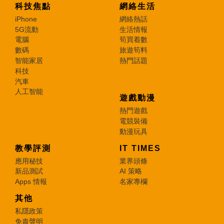
科技焦點
網絡生活
iPhone
網絡熱話
5G流動
生活情報
電腦
筍買着數
數碼
旅遊筍料
智能家居
熱門話題
科技
汽車
人工智能
遊戲動漫
熱門遊戲
電競裝備
動漫玩具
教學評測
IT TIMES
應用秘技
業界頭條
新品測試
AI 策略
Apps 情報
名家專欄
其他
私隱政策
免責聲明