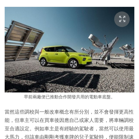
早前兩廠便已推動合作開發共用的電動車底盤。
當然這些調校與一般改車概念有所分別，並不會發揮更高性
能，但車主可以在買車後因應自己或家人需要，將車輛調校
至合適設定。例如車主是有經驗的駕駛者，當然可以使用最
大馬力，但該車由剛剛考獲車牌的兒子駕駛時，便能限制速