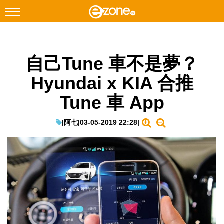
搜尋
自己Tune 車不是夢？
Facebook
Instagram
Hyundai x KIA 合推
科技焦點
Tune 車 App
網絡生活
遊戲動漫
|
阿七
|
03-05-2019 22:28
|
教學評測
EduTech
IT Times
生成式AI與雲端應用
Enterprise Digital Transformation