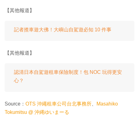
【其他報道】
記者揸車遊大佛！大嶼山自駕遊必知 10 件事
【其他報道】
認清日本自駕遊租車保險制度！包 NOC 玩得更安
心？
Source：
OTS 沖繩租車公司台北事務所
、‎
Masahiko
Tokumitsu @ 沖縄ゆいまーる