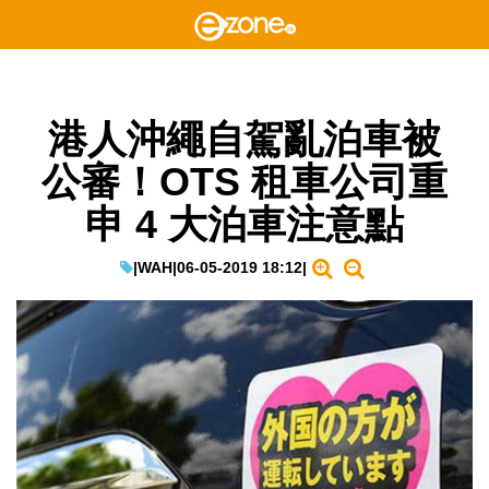
港人沖繩自駕亂泊車被
公審！OTS 租車公司重
申 4 大泊車注意點
|
WAH
|
06-05-2019 18:12
|