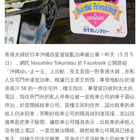
香港夫婦於日本沖繩自駕遊疑亂泊車被公審！昨天（5 月 5
日），網民 ‎Masahiko Tokumitsu 於 Facebook 公開群組
「沖縄ゆいまーる」上出帖，長文直指一對香港夫婦，在私
人住宅門外違規泊車。根據日文原文所指，事發地點位於浦
添港川 58 的一所住宅外，樓主指出，事發當日收到太太的
電話，指住所門外的私人停車位被一架租車公司的車子霸佔
停泊，於是聯絡租車公司。當樓主回到住所，該出租車的承
租人仍未回來，而剛好租車公司的職員就到達現場，並以段
備車匙把車子駛開。據租車公司職員表示，出租車的承租人
沒有接上電話，一直也無法聯絡。雖然租車公司職員已移走
車子，但樓主仍決定報警，因為這已是該租車公司的車子第