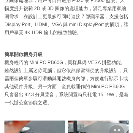
立圖像處理器，用戶可自由選用 P620 或 P1000 型號。大
幅度提升複雜 2D 或 3D 圖像的處理能力，滿足專業用家繪
圖需求，在設計上更最多可同時連接 7 部顯示器，支援包括
Display Port、HDMI、VGA 與 mini DisplayPort 的插頭，讓
用戶享受 4K HDR 輸出的極致體驗。
簡單開啟機身升級
機身輕巧的 Mini PC PB60G，同樣具備 VESA 掛壁功能。
雖然設計上屬迷你電腦，但它依然保留簡便的升級設計，只
需兩個簡單步驟可滑動與開啟機身內部，方便進行顯示卡或
其他硬件升級。另一方面，全負載運作的 Mini PC PB60G
只會發出 42.3 分貝聲音，系統閒置時只耗電 15.19W，是新
一代辦公室節能之選。