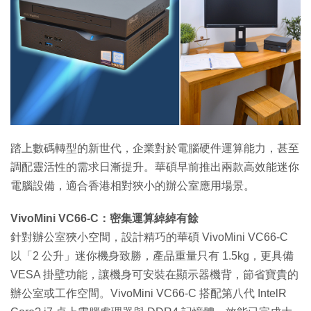
踏上數碼轉型的新世代，企業對於電腦硬件運算能力，甚至
調配靈活性的需求日漸提升。華碩早前推出兩款高效能迷你
電腦設備，適合香港相對狹小的辦公室應用場景。
VivoMini VC66-C：密集運算綽綽有餘
針對辦公室狹小空間，設計精巧的華碩 VivoMini VC66-C
以「2 公升」迷你機身致勝，產品重量只有 1.5kg，更具備
VESA 掛壁功能，讓機身可安裝在顯示器機背，節省寶貴的
辦公室或工作空間。VivoMini VC66-C 搭配第八代 IntelR