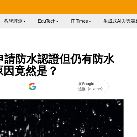
教學評測
EduTech
IT Times
生成式AI與雲端
將不會申請防水認證但仍有防水
原因竟然是？
在Google
追蹤《e-zone》