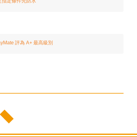
要滿足指定條件先防水
ayMate 評為 A+ 最高級別