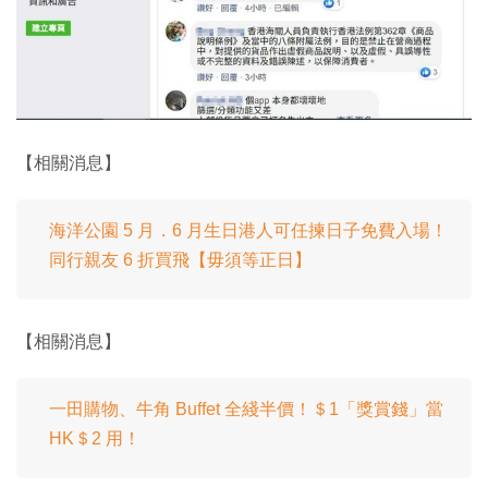
【相關消息】
海洋公園 5 月．6 月生日港人可任揀日子免費入場！
同行親友 6 折買飛【毋須等正日】
【相關消息】
一田購物、牛角 Buffet 全綫半價！＄1「獎賞錢」當
HK＄2 用！