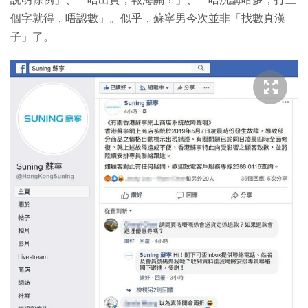
個字就得，唔認數」。似乎，蘇寧男今次並非「找數真漢
子」了。