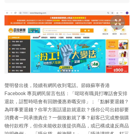
聲明發出後，陸續有網民收到電話。節錄蘇寧香港
Facebook 專頁網民留言包括：「啱啱有職員打嚟話會安排
退款，話暫時唔會有回贈優惠劵嘅安排」；「點解要退錢？
為咩事要退錢？你單方面話退款就退款？係你公司出錯卻要
消費者一同承擔責任？一個致歉就了事？顧客已完成整個購
物付款程序，但你未能收款後提供商品，或已構成違反商品
說明條例」、「唔出貨，報海關！」、「唔洗講咁多，打三