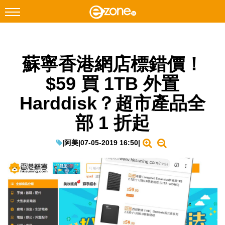
搜尋
蘇寧香港網店標錯價！
Facebook
Instagram
$59 買 1TB 外置
科技焦點
Harddisk？超市產品全
網絡生活
部 1 折起
遊戲動漫
教學評測
|
阿美
|
07-05-2019 16:50
|
EduTech
IT Times
生成式AI與雲端應用
Enterprise Digital Transformation