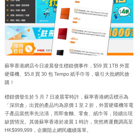
特集
蘇寧香港網店今日凌晨發生標錯價事件，$59 買 1TB 外置
硬碟機、$5.8 買 30 包 Tempo 紙手巾等，吸引大批網民搶
購！
標錯價發生於 5 月 7 日凌晨零時許，蘇寧香港網店標示為
「深圳倉」出貨的產品均為原價 1 至 2 折，外置硬碟機等電
子產品當然率先沽清，而即食麵、零食、紙巾等，陸續出現
缺貨情況。其後蘇寧香港於凌晨 1 時許，突然將運費調高至
HK$999,999，企圖阻止網民繼續落單。