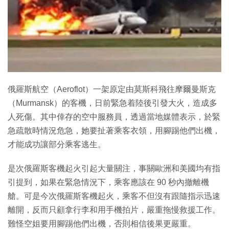
特集
俄羅斯航空（Aeroflot）一架原定由莫斯科飛往摩爾曼斯克
（Murmansk）的客機，日前緊急着陸後引發大火，造成多
人死傷。其中倖存的空中服務員，透過當地媒體表示，於緊
急疏散時情況危急，她要扯著乘客衣領，用腳踢他們出機，
才能成功讓部分乘客逃生。
是次俄羅斯客機起火引起大量關注，事關歐洲和美國均有指
引提到，如果在緊急情況下，乘客應該在 90 秒內撤離機
艙。可是今次俄羅斯客機起火，乘客不但沒有跟隨指示迅速
離開，反而只顧拿行李和用手機拍片，嚴重拖慢救援工作。
難怪空姐要用腳踢他們出機，否則相信後果更嚴重。