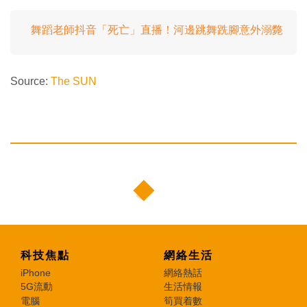
舞蹈老師抖音「死亡」直播！河邊跳舞跣腳意外溺斃
Source:
The SUN
科技焦點
網絡生活
iPhone
網絡熱話
5G流動
生活情報
電腦
筍買着數