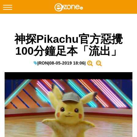
搜尋
神探Pikachu官方惡攪
Facebook
Instagram
100分鐘足本「流出」
科技焦點
網絡生活
|
RON
|
08-05-2019 18:06
|
遊戲動漫
教學評測
EduTech
IT Times
生成式AI與雲端應用
Enterprise Digital Transformation