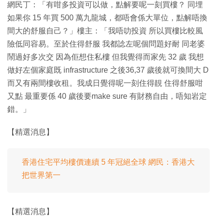
網民丁：「有咁多投資可以做，點解要呢一刻買樓？ 同埋
如果你 15 年買 500 萬九龍城，都唔會係大單位，點解唔換
間大的舒服自己？」樓主：「我唔叻投資 所以買樓比較風
險低同容易。至於住得舒服 我都諗左呢個問題好耐 同老婆
鬧過好多次交 因為佢想住私樓 但我覺得而家先 32 歲 我想
做好左個家庭既 infrastructure 之後36,37 歲後就可換間大 D
而又有兩間樓收租。我成日覺得呢一刻住得靚 住得舒服咁
又點 最重要係 40 歲後要make sure 有財務自由，唔知岩定
錯。」
【精選消息】
香港住宅平均樓價連續 5 年冠絕全球 網民：香港大
把世界第一
【精選消息】