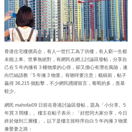
特集
香港住宅樓價高企，有人一世打工為了供樓，有人窮一生都
未能上車。世事無絕對，有網民在網上討論區發帖，分享自
己在 5 年內擁有 3 幢物業的心得，卻又擔心有潛在風險，遂
向巴絲請教「5 年擁 3 物業」有啲咩要注意；截稿前，帖子
贏得 36,215 個點擊，不少網民踴躍留言，葡萄的多，羨慕
較少。
網民 mahofai09 日前在香港討論區發帖，題為「小分享。5
年買 3 間樓」。樓主在帖子表示：「好想同大家分享，今日
終於做到三層樓」，以下是樓主按時序自白 5 年內擁 3 物業
兼娶妻之路：