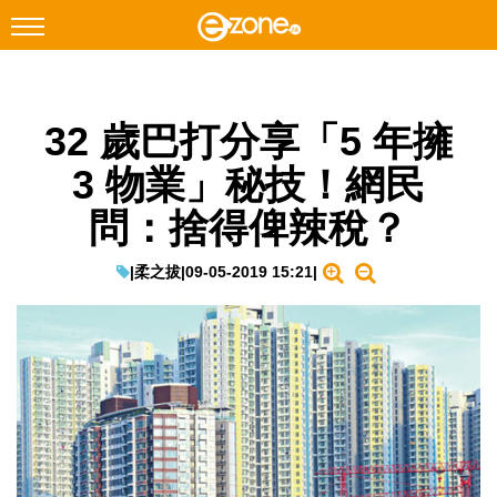
搜尋
32 歲巴打分享「5 年擁
Facebook
Instagram
3 物業」秘技！網民
科技焦點
問：捨得俾辣稅？
網絡生活
遊戲動漫
|
柔之拔
|
09-05-2019 15:21
|
教學評測
EduTech
IT Times
生成式AI與雲端應用
Enterprise Digital Transformation