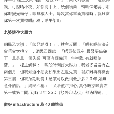
讓。可慳唔小稅。如你將手上，幾個物業，轉晒俾老婆，咁
你即變光頭仔，即無樓人士。每次當你重新買樓時，就只當
你第一次買樓咁計稅，勁平架!!」
老婆懷孕大壓力
網民乙大讚：「師兄勁呀！」，樓主反問：「唔知呢個決定
會唔會太搏 ?」，網民乙回應：「唔買都買左, 最緊要係睇
下一旦是旦一個失業, 可否有儲備頂一年半载, 有就唔使
驚。」，樓主解釋：「呢段時間好大壓力，我老婆岩岩有左
兩個月，但我知道小朋友如果出左世先買，就好難再有機會
第三層，但我預期呢份工應該可以做到最少多 2-3 年 如無
意外的話。」網民乙稱：「又唔使咁担心, 真係唔掂咪賣左
第一或第二間, 到時 3 年 SSD（額外印花稅）都過哂喇。」
做好 infrastructure 為 40 歲準備