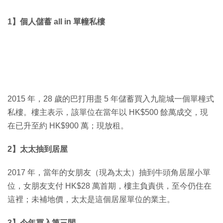
1】個人儲蓄 all in 單幢私樓
2015 年，28 歲的巴打用盡 5 年儲蓄買入九龍城一個單橦式
私樓。樓主表示，該單位在當年以 HK$500 餘萬成交，現
在已升至約 HK$900 萬；現放租。
2】太太抽到居屋
2017 年，當年的女朋友（現為太太）抽到牛頭角居屋小單
位，女朋友支付 HK$28 萬首期，樓主負責供，至今仍住在
這裡；未補地價，太太是這個居屋單位的業主。
3】今年買入第三間