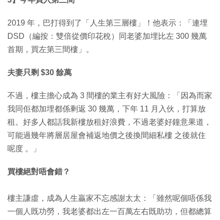
2019 年，巴打得到了「人生第三層樓」！他表示：「連埋
DSD（編按：雙倍從價印花稅）同老婆加埋比左 300 幾萬
首期，買左第三間樓」。
夫妻只剩 $30 餘萬
不過，樓主擔心成為 3 間樓的業主有好大風險：「因為而家
我同佢都加埋都係剩返 30 幾萬，下年 11 月入伙，打算放
租。好多人都話我新樓放租好浪費，不過老婆好鐘意果道，
可能過幾年將層居屋會補返地價之後換間細私樓 之後就住
呢度 。」
買樓絕對唔會錯？
樓主謙虛，成為人生贏家不忘感謝太太：「雖然呢個唔係我
一個人既功勞，我老婆都出左一百萬左右既助功，但都總算