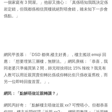
一個家庭有 3 間屋。」他卻又擔心：「真係唔知我既決定係
岩定錯，但我都係相信買樓就絕對唔會錯，雖未知下一步會
係點。」
網民甲羨慕：「DSD 都俾,楼主好勇」，樓主搖頭 emoji 回
應：「想要埋第三層樓，無辦法。」網民庚稱：「恭喜，我
同老婆只準備買第 2 間，師兄咁捨得比 15% 辣稅？我見有
人教可以用近親買賣佢轉比係或你轉比佢只係收返舊稅，而
另一位即時回復首置。」。
網民：「點解唔做近親轉讓？」
網民丙好奇：「點解樓主唔做近親 xx? 可慳唔小。但都恭喜
你!!!!!」樓主反問何謂「近親 xx?」，網民丙教路：「近親轉