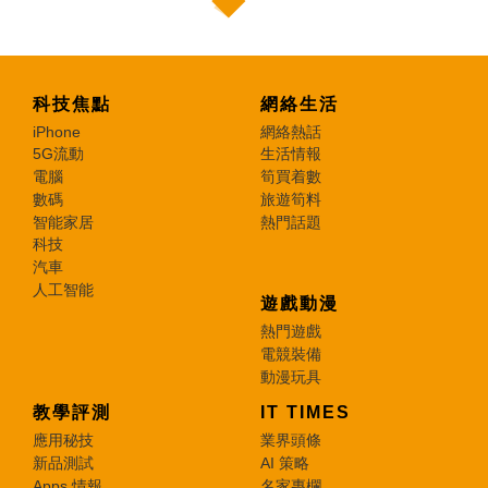
科技焦點
網絡生活
iPhone
網絡熱話
5G流動
生活情報
電腦
筍買着數
數碼
旅遊筍料
智能家居
熱門話題
科技
汽車
人工智能
遊戲動漫
熱門遊戲
電競裝備
動漫玩具
教學評測
IT TIMES
應用秘技
業界頭條
新品測試
AI 策略
Apps 情報
名家專欄