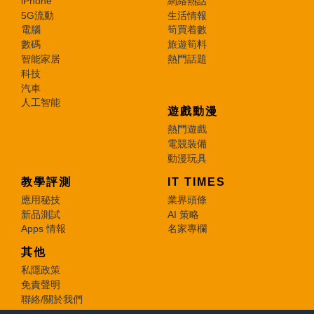
iPhone
網絡熱話
5G流動
生活情報
電腦
筍買着數
數碼
旅遊筍料
智能家居
熱門話題
科技
汽車
人工智能
遊戲動漫
熱門遊戲
電競裝備
動漫玩具
教學評測
IT TIMES
應用秘技
業界頭條
新品測試
AI 策略
Apps 情報
名家專欄
其他
私隱政策
免責聲明
聯絡/關於我們