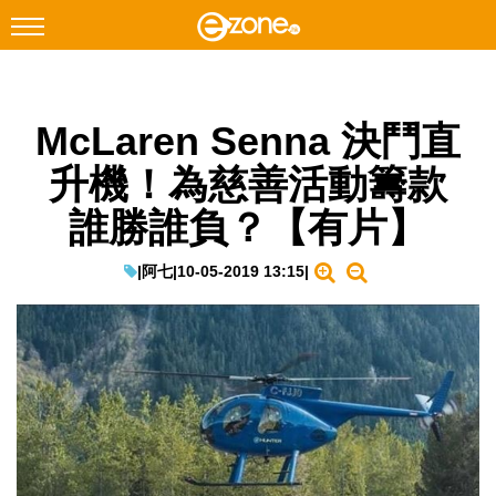
搜尋
McLaren Senna 決鬥直
Facebook
Instagram
升機！為慈善活動籌款
科技焦點
誰勝誰負？【有片】
網絡生活
遊戲動漫
|
阿七
|
10-05-2019 13:15
|
教學評測
EduTech
IT Times
生成式AI與雲端應用
Enterprise Digital Transformation