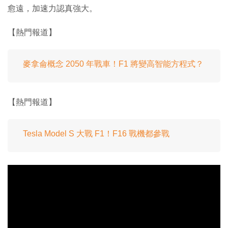
愈遠，加速力認真強大。
【熱門報道】
麥拿侖概念 2050 年戰車！F1 將變高智能方程式？
【熱門報道】
Tesla Model S 大戰 F1！F16 戰機都參戰