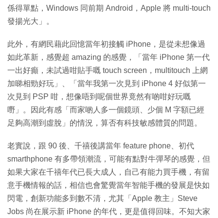
係得單點，Windows 同前期 Android，Apple 將 multi-touch
發揚光大」。
此外，有網民藉此回憶當年初接觸 iPhone，是從未想像過
如此革新，感覺超 amazing 的感覺，「當年 iPhone 第一代
一出好癲，未試過咁貼手嘅 touch screen，multitouch 上網
加睇相勁好玩」、「當年我第一次見到 iPhone 4 好似第一
次見到 PSP 咁，想像唔到呢個世界竟然有啲咁好玩嘅
嘢」。因此有感「而家啲人多一個鏡頭、少個 M 字額已經
足夠高潮到虛脫」的情況，算否有科技敏感體質的問題。
老實說，跟 90 後、千禧後講當年 feature phone、初代
smarthphone 有多帶領潮流，可能有點對牛彈琴的感覺，但
如果大家在千禧年代已長大成人，自己有能力買手機，有留
意手機情報的話，相信也會驚覺當年智能手機的發展是快如
閃電，創新功能多到數不清，尤其「Apple 教主」Steve
Jobs 尚在展示新 iPhone 的年代，更是值得回味。不知大家