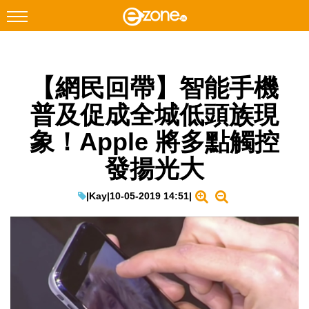
搜尋
【網民回帶】智能手機
Facebook
Instagram
普及促成全城低頭族現
科技焦點
象！Apple 將多點觸控
網絡生活
發揚光大
遊戲動漫
教學評測
|
Kay
|
10-05-2019 14:51
|
EduTech
IT Times
生成式AI與雲端應用
Enterprise Digital Transformation