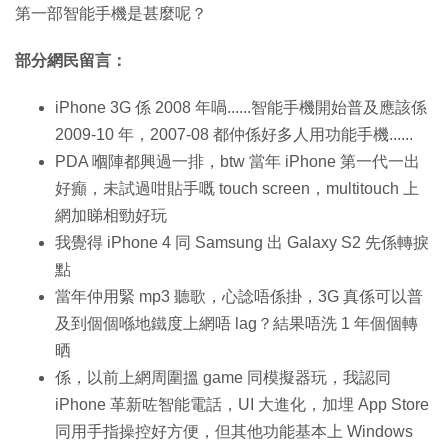
第一部智能手機是甚麼呢？
部分網民留言：
iPhone 3G 係 2008 年喎......智能手機開始普及應該係
2009-10 年，2007-08 都仲係好多人用功能手機......
PDA 嗰陣都興過一排，btw 當年 iPhone 第一代一出
好癲，未試過咁貼手嘅 touch screen，multitouch 上
網加睇相勁好玩
我覺得 iPhone 4 同 Samsung 出 Galaxy S2 先係轉捩
點
當年仲用緊 mp3 聽歌，心諗唔係掛，3G 真係可以普
及到個個喺地鐵度上網唔 lag？結果唔洗 1 年個個轉
晒
係，以前上網周圍搵 game 同模擬器玩，我認同
iPhone 革新咗智能電話，UI 大進化，加埋 App Store
同用手指操控好方便，但其他功能基本上 Windows