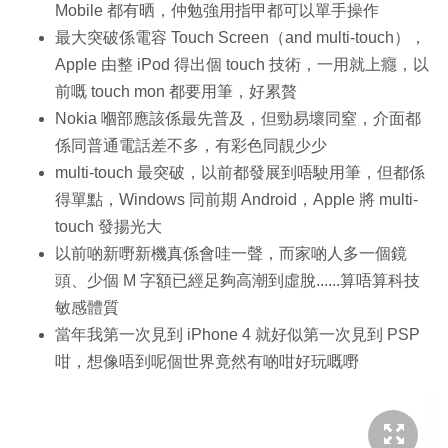
Mobile 都有晒，仲勉強用指甲都可以單手操作
最大突破係電容 Touch Screen（and multi-touch），
Apple 由整 iPod 得出個 touch 技術，一用就上癮，以
前嘅 touch mon 都要用筆，好累贅
Nokia 嗰部應該係最先普及，但勁易壞同窒，介面都
係同普通電話差不多，有彩色同靚少少
multi-touch 最突破，以前都發展到唔駛用筆，但都係
得單點，Windows 同前期 Android，Apple 將 multi-
touch 發揚光大
以前啲新嘢新機真係會哇一聲，而家啲人多一個鏡
頭、少個 M 字額已經足夠高潮到虛脫......算唔算科技
敏感體質
當年我第一次見到 iPhone 4 就好似第一次見到 PSP
咁，想像唔到呢個世界竟然有啲咁好玩嘅嘢