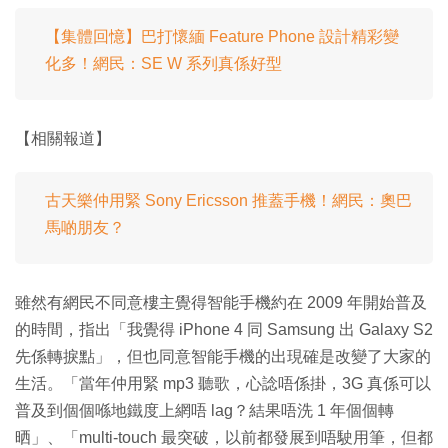
【集體回憶】巴打懷緬 Feature Phone 設計精彩變
化多！網民：SE W 系列真係好型
【相關報道】
古天樂仲用緊 Sony Ericsson 推蓋手機！網民：奧巴
馬啲朋友？
雖然有網民不同意樓主覺得智能手機約在 2009 年開始普及
的時間，指出「我覺得 iPhone 4 同 Samsung 出 Galaxy S2
先係轉捩點」，但也同意智能手機的出現確是改變了大家的
生活。「當年仲用緊 mp3 聽歌，心諗唔係掛，3G 真係可以
普及到個個喺地鐵度上網唔 lag？結果唔洗 1 年個個轉
晒」、「multi-touch 最突破，以前都發展到唔駛用筆，但都