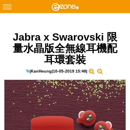
搜尋
Jabra x Swarovski 限
Facebook
Instagram
量水晶版全無線耳機配
科技焦點
耳環套裝
網絡生活
遊戲動漫
|
KanHeung
|
10-05-2019 15:48
|
教學評測
EduTech
IT Times
生成式AI與雲端應用
Enterprise Digital Transformation