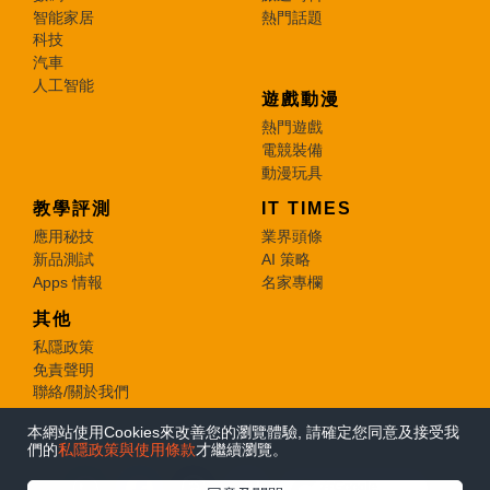
智能家居
熱門話題
科技
汽車
人工智能
遊戲動漫
熱門遊戲
電競裝備
動漫玩具
教學評測
IT TIMES
應用秘技
業界頭條
新品測試
AI 策略
Apps 情報
名家專欄
其他
私隱政策
免責聲明
聯絡/關於我們
本網站使用Cookies來改善您的瀏覽體驗, 請確定您同意及接受我
© 2026 e-zone. All Rights Reserved.
們的
私隱政策與使用條款
才繼續瀏覽。
在Google