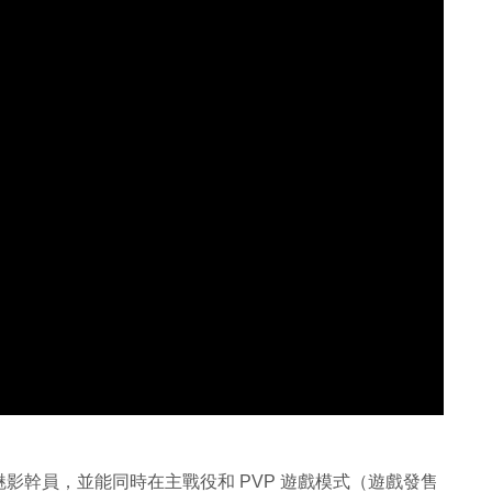
影幹員，並能同時在主戰役和 PVP 遊戲模式（遊戲發售