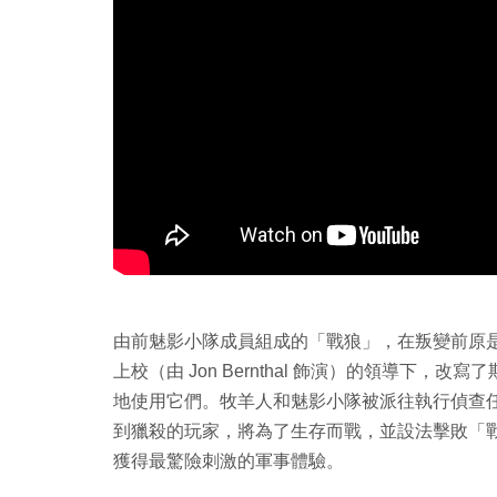
由前魅影小隊成員組成的「戰狼」，在叛變前原
上校（由 Jon Bernthal 飾演）的領導下
地使用它們。牧羊人和魅影小隊被派往執行偵查
到獵殺的玩家，將為了生存而戰，並設法擊敗「
獲得最驚險刺激的軍事體驗。