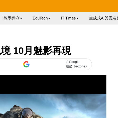
教學評測
EduTech
IT Times
生成式AI與雲端
境 10月魅影再現
在Google
追蹤《e-zone》