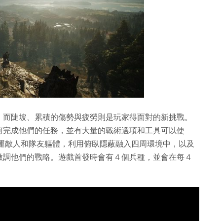
，而陡坡、累積的傷勢與疲勞則是玩家得面對的新挑戰。
何完成他們的任務，並有大量的戰術選項和工具可以使
搬運敵人和隊友軀體，利用俯臥隱蔽融入四周環境中，以及
微調他們的戰略。遊戲首發時會有４個兵種，並會在每４