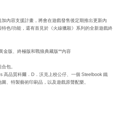
追加內容支援計畫，將會在遊戲發售後定期推出更新內
與特色/功能，還有首見於《火線獵殺》系列的全新遊戲終
》黃金版、終極版和戰狼典藏版**內容
極組合包。
les 高品質科爾．D．沃克上校公仔、一個 Steelbook 鐵
地圖、特製藝術印刷品，以及遊戲原聲配樂。