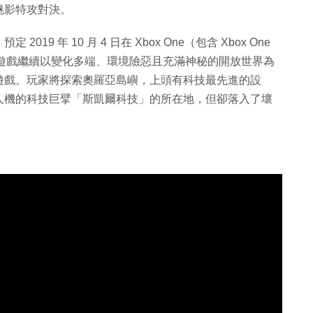
魅影特攻對決。
 年 10 月 4 日在 Xbox One（包含 Xbox One
C 平台發售。遊戲繼續以變化多端、環境險惡且充滿神秘的開放世界為
遊戲。玩家將探索奧羅亞島嶼，上頭有科技最先進的設
人機的科技巨擘「斯凱爾科技」的所在地，但卻落入了壞