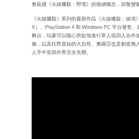
會延續《火線獵殺：野境》的後續概念，與叛變
《火線獵殺》系列的最新作品《火線獵殺：絕境》預定 2019
X）、PlayStation 4 和 Windows P
舞台，玩家可以隨心所欲地進行單人或四人合作
施，以及狂野原始的大自然。奧羅亞也是創造無
人手中並與外界完全失聯。