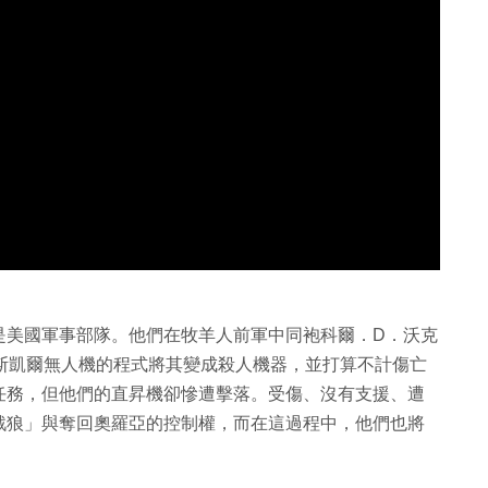
是美國軍事部隊。他們在牧羊人前軍中同袍科爾．D．沃克
，改寫了斯凱爾無人機的程式將其變成殺人機器，並打算不計傷亡
任務，但他們的直昇機卻慘遭擊落。受傷、沒有支援、遭
戰狼」與奪回奧羅亞的控制權，而在這過程中，他們也將