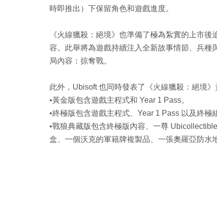
時即推出）下保留角色和遊戲進度。
《火線獵殺：絕境》也準備了極為紮實的上市後
容。此舉將為遊戲持續注入全新故事情節、兵種
局內容：掠奪戰。
此外，Ubisoft 也同時發表了《火線獵殺：絕境
•黃金版包含遊戲主程式和 Year 1 Pass。
•終極版包含遊戲主程式、Year 1 Pass 以及終
•戰狼典藏版包含終極版內容、一尊 Ubicollectib
盒、一個沃克的軍籍牌複製品、一張奧羅亞防水